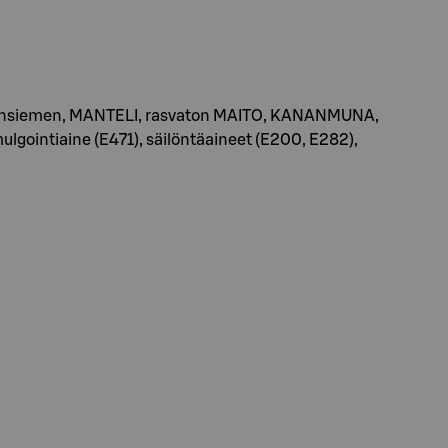
rikoosinsiemen, MANTELI, rasvaton MAITO, KANANMUNA,
ulgointiaine (E471), säilöntäaineet (E200, E282),