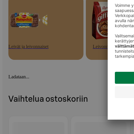
Leivät ja leivonnaiset
Leivonnaiset
Ladataan...
Vaihtelua ostoskoriin
Ohita listaus