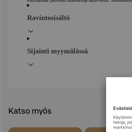
Päivitämme palvelun tuotetietoja aktiivisesti. Suositte
Ravintosisältö
Sijainti myymälässä
Katso myös