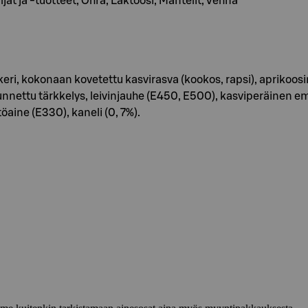
ljat ja -tuotteet, Ohra, Laktoosi, Mantelit, Vehnä
nisokeri, kokonaan kovetettu kasvirasva (kookos, rapsi), ap
unnettu tärkkelys, leivinjauhe (E450, E500), kasviperäinen em
ine (E330), kaneli (0, 7%).