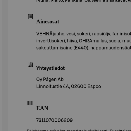
Muna, Maito, Pähkinä, Gluteenia sisältävät vi
Ainesosat
VEHNÄjauho, vesi, sokeri, rapsiöljy, farii
inverttisokeri, hiiva, OHRAmallas, suola, mu
sakeuttamisaine (E440), happamuudensäätöa
Yhteystiedot
Oy Pågen Ab
Linnoitustie 4A, 02600 Espoo
EAN
7311070006209