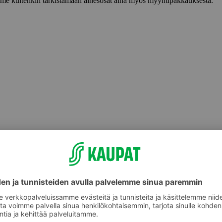
lemme kuitenkin tarkistamaan ainesosat aina myös myyntipakkauksesta.