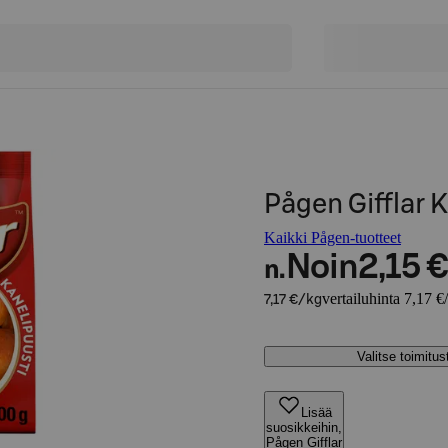
Pågen Gifflar 
Kaikki Pågen-tuotteet
Noin
2,15 €
n.
vertailuhinta 7,17 €
7,17 €/kg
Valitse toimitu
Lisää
suosikkeihin,
Pågen Gifflar