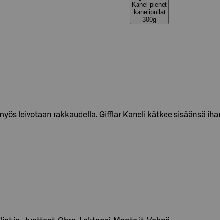
Kanel pienet
kanelipullat
300g
a myös leivotaan rakkaudella. Gifflar Kaneli kätkee sisäänsä i