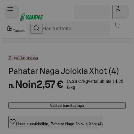
Hyppää sisältöön
Tuotteet
Ei valikoimassa
Pahatar Naga Jolokia Xhot (4)
vertailuhinta 14,28
Noin
2,57 €
14,28 €/kg
n.
€/kg
Valitse toimitustapa
Lisää suosikkeihin, Pahatar Naga Jolokia Xhot (4)