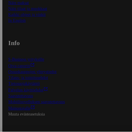
Näin maksat
Näin tilaat ja muokkaat
Kaikki ohjeet ja vinkit
In English
Info
S-Business yrityksille
Oiva-raportit
Osuuskauppojen yhteystiedot
Tilaus- ja toimitusehdot
Tietosuojakäytäntö
Palvelun käyttöehdot
Saavutettavuus
Mobiilisovelluksen saavutettavuus
Mainostajalle
Muuta evästeasetuksia