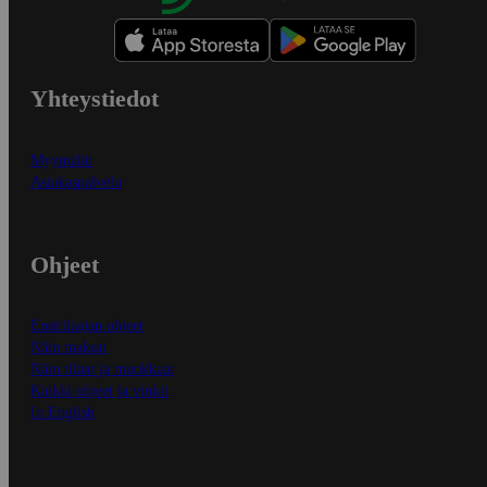
Yhteystiedot
Myymälät
Asiakaspalvelu
Ohjeet
Ensitilaajan ohjeet
Näin maksat
Näin tilaat ja muokkaat
Kaikki ohjeet ja vinkit
In English