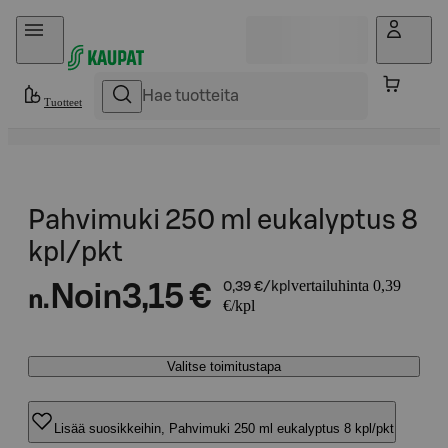
Hyppää sisältöön
Tuotteet
Pahvimuki 250 ml eukalyptus 8
kpl/pkt
vertailuhinta 0,39
Noin
3,15 €
0,39 €/kpl
n.
€/kpl
Valitse toimitustapa
Lisää suosikkeihin, Pahvimuki 250 ml eukalyptus 8 kpl/pkt