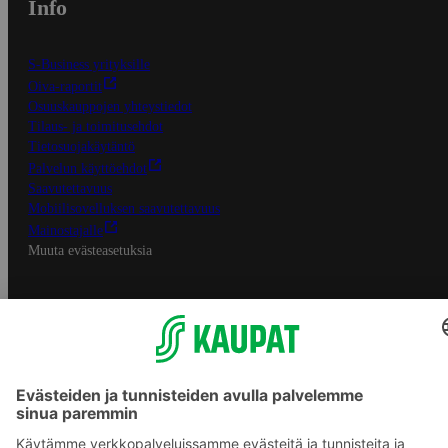
Info
S-Business yrityksille
Oiva-raportit
Osuuskauppojen yhteystiedot
Tilaus- ja toimitusehdot
Tietosuojakäytäntö
Palvelun käyttöehdot
Saavutettavuus
Mobiilisovelluksen saavutettavuus
Mainostajalle
Muuta evästeasetuksia
S-ryhmän palvelut
S-ryhmä
Asiakasomistajuus
Yhteishyvä Ruoka -sovellus