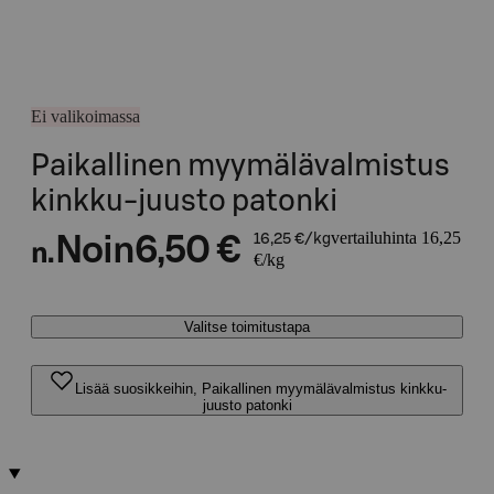
Ei valikoimassa
Paikallinen myymälävalmistus
kinkku-juusto patonki
vertailuhinta 16,25
Noin
6,50 €
16,25 €/kg
n.
€/kg
Valitse toimitustapa
Lisää suosikkeihin, Paikallinen myymälävalmistus kinkku-
juusto patonki