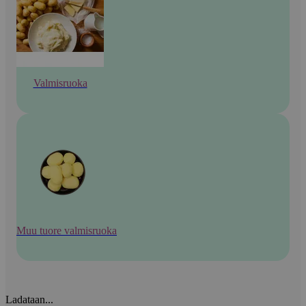
Valmisruoka
Muu tuore valmisruoka
Ladataan...