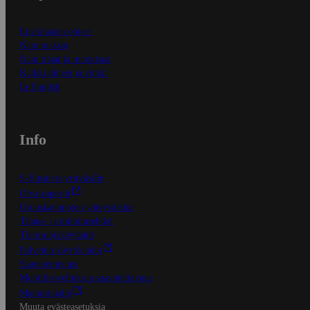
Ensitilaajan ohjeet
Näin maksat
Näin tilaat ja muokkaat
Kaikki ohjeet ja vinkit
In English
Info
S-Business yrityksille
Oiva-raportit
Osuuskauppojen yhteystiedot
Tilaus- ja toimitusehdot
Tietosuojakäytäntö
Palvelun käyttöehdot
Saavutettavuus
Mobiilisovelluksen saavutettavuus
Mainostajalle
Muuta evästeasetuksia