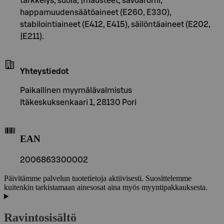
tärkkelys, suola, |mausteet, savuaromi,
happamuudensäätöaineet (E260, E330),
stabilointiaineet (E412, E415), säilöntäaineet (E202,
|E211).
Yhteystiedot
Paikallinen myymälävalmistus
Itäkeskuksenkaari 1, 28130 Pori
EAN
2006863300002
Päivitämme palvelun tuotetietoja aktiivisesti. Suosittelemme
kuitenkin tarkistamaan ainesosat aina myös myyntipakkauksesta.
Ravintosisältö