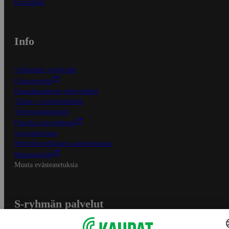
In English
Info
S-Business yrityksille
Oiva-raportit
Osuuskauppojen yhteystiedot
Tilaus- ja toimitusehdot
Tietosuojakäytäntö
Palvelun käyttöehdot
Saavutettavuus
Mobiilisovelluksen saavutettavuus
Mainostajalle
Muuta evästeasetuksia
S-ryhmän palvelut