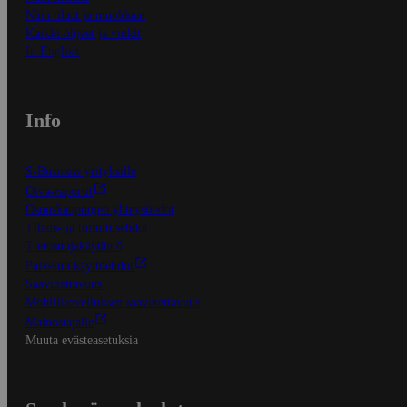
Näin tilaat ja muokkaat
Kaikki ohjeet ja vinkit
In English
Info
S-Business yrityksille
Oiva-raportit
Osuuskauppojen yhteystiedot
Tilaus- ja toimitusehdot
Tietosuojakäytäntö
Palvelun käyttöehdot
Saavutettavuus
Mobiilisovelluksen saavutettavuus
Mainostajalle
Muuta evästeasetuksia