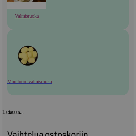
Valmisruoka
Muu tuore valmisruoka
Ladataan...
Vaihtelua ostoskoriin