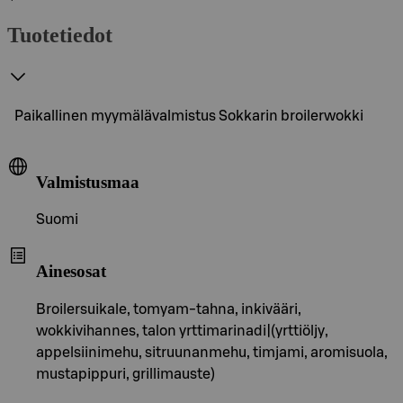
Tuotetiedot
Paikallinen myymälävalmistus Sokkarin broilerwokki
Valmistusmaa
Suomi
Ainesosat
Broilersuikale, tomyam-tahna, inkivääri,
wokkivihannes, talon yrttimarinadi|(yrttiöljy,
appelsiinimehu, sitruunanmehu, timjami, aromisuola,
mustapippuri, grillimauste)