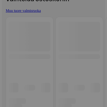
Muu tuore valmisruoka
Ohita listaus