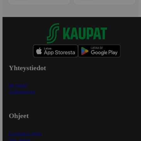
Yhteystiedot
Myymälät
Asiakaspalvelu
Ohjeet
Ensitilaajan ohjeet
Näin maksat