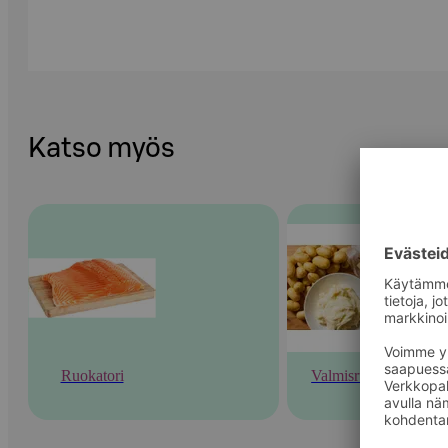
Katso myös
Ruokatori
Valmisruoka