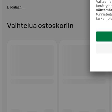
Ladataan...
Vaihtelua ostoskoriin
Ohita listaus