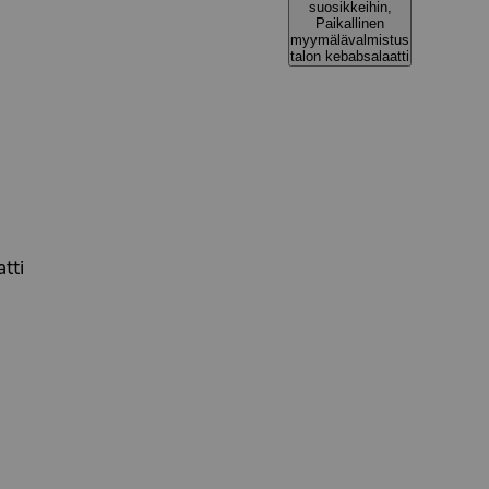
suosikkeihin,
Paikallinen
myymälävalmistus
talon kebabsalaatti
tti