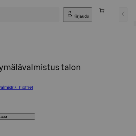
Kirjaudu
yymälävalmistus talon
lmistus -tuotteet
stapa