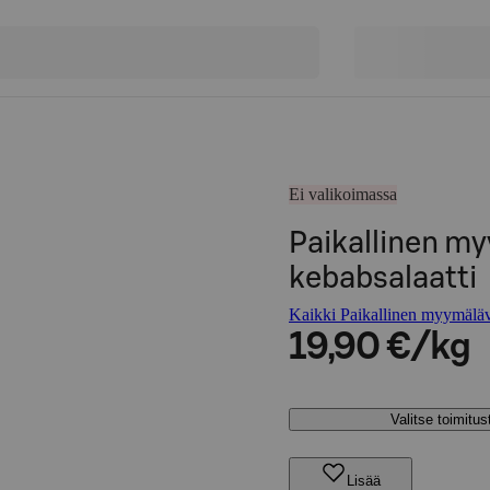
Ei valikoimassa
Paikallinen m
kebabsalaatti
Kaikki Paikallinen myymäläva
19,90 €/kg
Valitse toimitu
Lisää