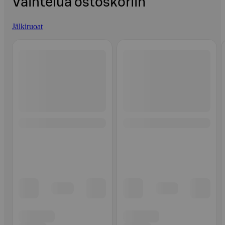
Vaihtelua ostoskoriin
Jälkiruoat
Ohita listaus