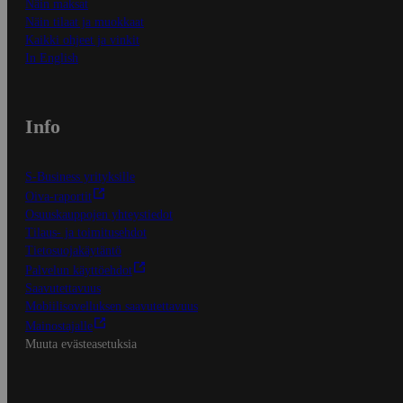
Näin maksat
Näin tilaat ja muokkaat
Kaikki ohjeet ja vinkit
In English
Info
S-Business yrityksille
Oiva-raportit
Osuuskauppojen yhteystiedot
Tilaus- ja toimitusehdot
Tietosuojakäytäntö
Palvelun käyttöehdot
Saavutettavuus
Mobiilisovelluksen saavutettavuus
Mainostajalle
Muuta evästeasetuksia