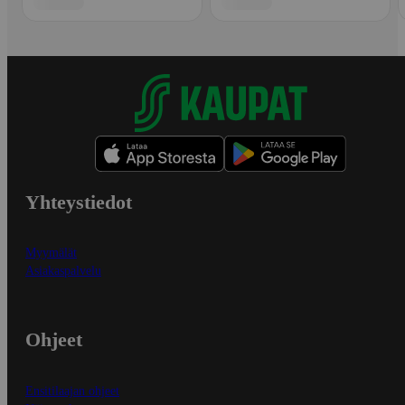
Yhteystiedot
Myymälät
Asiakaspalvelu
Ohjeet
Ensitilaajan ohjeet