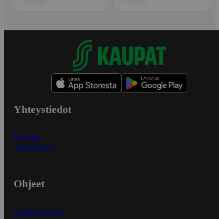
Yhteystiedot
Myymälät
Asiakaspalvelu
Ohjeet
Ensitilaajan ohjeet