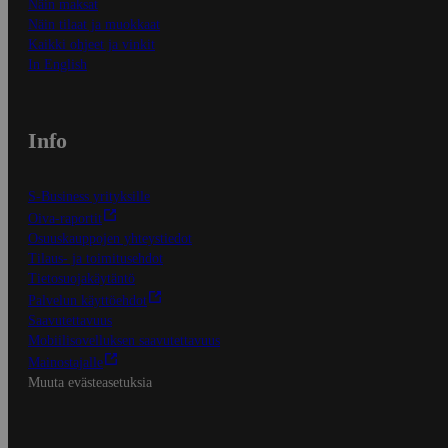
Näin maksat
Näin tilaat ja muokkaat
Kaikki ohjeet ja vinkit
In English
Info
S-Business yrityksille
Oiva-raportit
Osuuskauppojen yhteystiedot
Tilaus- ja toimitusehdot
Tietosuojakäytäntö
Palvelun käyttöehdot
Saavutettavuus
Mobiilisovelluksen saavutettavuus
Mainostajalle
Muuta evästeasetuksia