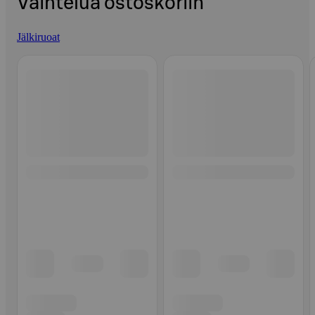
Vaihtelua ostoskoriin
Jälkiruoat
Ohita listaus