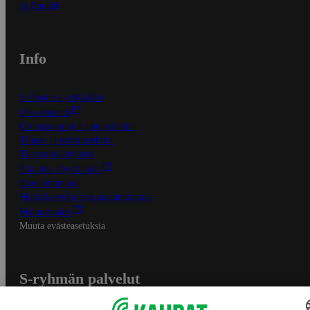
In English
Info
S-Business yrityksille
Oiva-raportit
Osuuskauppojen yhteystiedot
Tilaus- ja toimitusehdot
Tietosuojakäytäntö
Palvelun käyttöehdot
Saavutettavuus
Mobiilisovelluksen saavutettavuus
Mainostajalle
Muuta evästeasetuksia
S-ryhmän palvelut