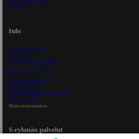
Kaikki ohjeet ja vinkit
In English
Info
S-Business yrityksille
Oiva-raportit
Osuuskauppojen yhteystiedot
Tilaus- ja toimitusehdot
Tietosuojakäytäntö
Palvelun käyttöehdot
Saavutettavuus
Mobiilisovelluksen saavutettavuus
Mainostajalle
Muuta evästeasetuksia
S-ryhmän palvelut