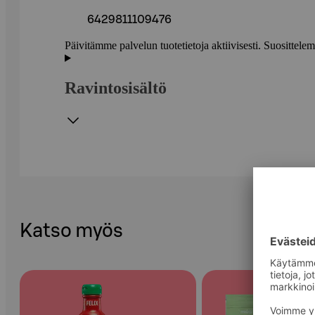
6429811109476
Päivitämme palvelun tuotetietoja aktiivisesti. Suositte
Ravintosisältö
Katso myös