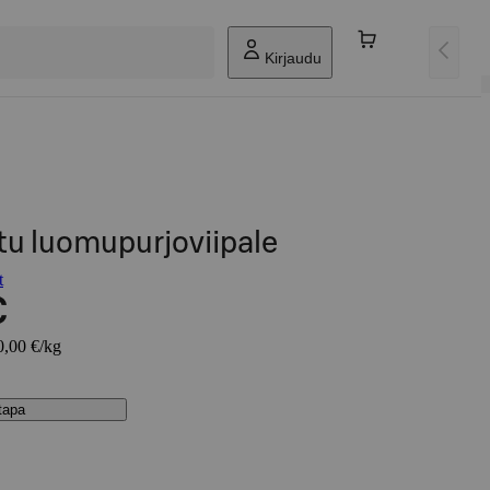
Kirjaudu
tu luomupurjoviipale
t
€
0,00 €/kg
stapa