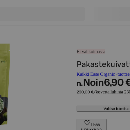
Ei valikoimassa
Pakastekuivat
Kaikki Ease Organic -tuottee
Noin
6,90 
n.
vertailuhinta 23
230,00 €/kg
Valitse toimitu
Lisää
suosikkeihin,