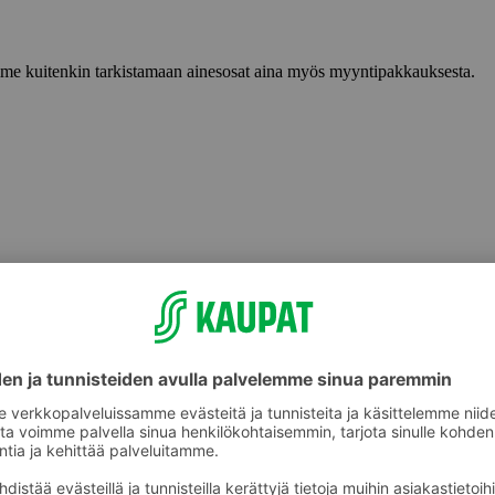
lemme kuitenkin tarkistamaan ainesosat aina myös myyntipakkauksesta.