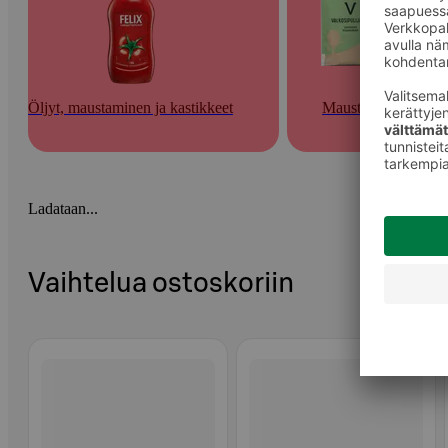
Öljyt, maustaminen ja kastikkeet
Mausteet
Ladataan...
Vaihtelua ostoskoriin
Ohita listaus