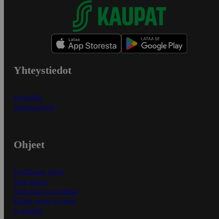
Yhteystiedot
Myymälät
Asiakaspalvelu
Ohjeet
Ensitilaajan ohjeet
Näin maksat
Näin tilaat ja muokkaat
Kaikki ohjeet ja vinkit
In English