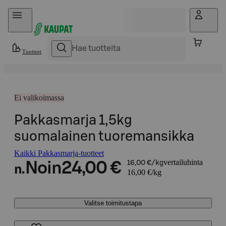
Hyppää sisältöön
Tuotteet
Ei valikoimassa
Pakkasmarja 1,5kg
suomalainen tuoremansikka
Kaikki Pakkasmarja-tuotteet
vertailuhinta
Noin
24,00 €
16,00 €/kg
n.
16,00 €/kg
Valitse toimitustapa