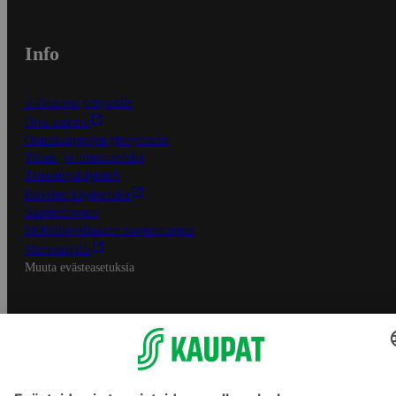
Info
S-Business yrityksille
Oiva-raportit
Osuuskauppojen yhteystiedot
Tilaus- ja toimitusehdot
Tietosuojakäytäntö
Palvelun käyttöehdot
Saavutettavuus
Mobiilisovelluksen saavutettavuus
Mainostajalle
Muuta evästeasetuksia
S-ryhmän palvelut
S-ryhmä