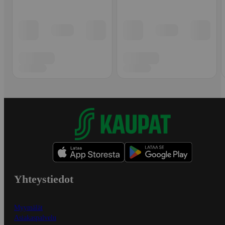
Yhteystiedot
Myymälät
Asiakaspalvelu