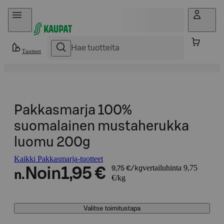
Hyppää sisältöön
Tuotteet
Pakkasmarja 100%
suomalainen mustaherukka
luomu 200g
Kaikki Pakkasmarja-tuotteet
vertailuhinta 9,75
Noin
1,95 €
9,75 €/kg
n.
€/kg
Valitse toimitustapa