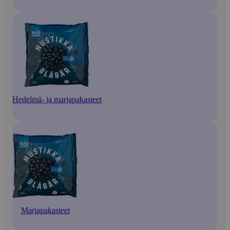
Hedelmä- ja marjapakasteet
Marjapakasteet