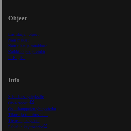
Ohjeet
Ensitilaajan ohjeet
Näin maksat
Näin tilaat ja muokkaat
Kaikki ohjeet ja vinkit
In English
Info
S-Business yrityksille
Oiva-raportit
Osuuskauppojen yhteystiedot
Tilaus- ja toimitusehdot
Tietosuojakäytäntö
Palvelun käyttöehdot