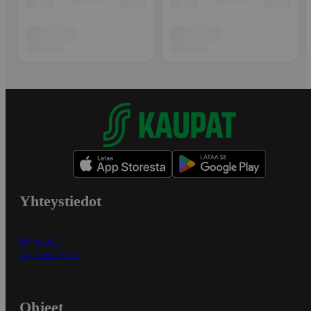
Yhteystiedot
Myymälät
Asiakaspalvelu
Ohjeet