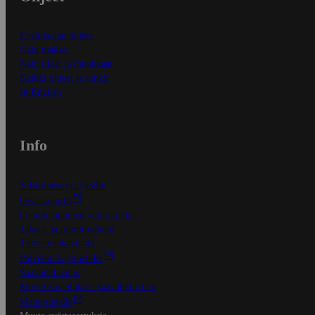
Ensitilaajan ohjeet
Näin maksat
Näin tilaat ja muokkaat
Kaikki ohjeet ja vinkit
In English
Info
S-Business yrityksille
Oiva-raportit
Osuuskauppojen yhteystiedot
Tilaus- ja toimitusehdot
Tietosuojakäytäntö
Palvelun käyttöehdot
Saavutettavuus
Mobiilisovelluksen saavutettavuus
Mainostajalle