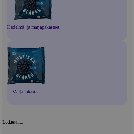
Hedelmä- ja marjapakasteet
Marjapakasteet
Ladataan...