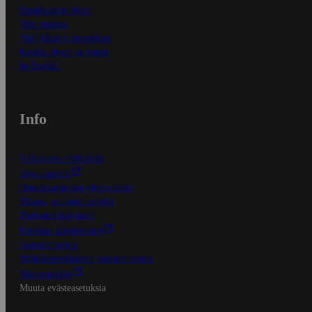
Ensitilaajan ohjeet
Näin maksat
Näin tilaat ja muokkaat
Kaikki ohjeet ja vinkit
In English
Info
S-Business yrityksille
Oiva-raportit
Osuuskauppojen yhteystiedot
Tilaus- ja toimitusehdot
Tietosuojakäytäntö
Palvelun käyttöehdot
Saavutettavuus
Mobiilisovelluksen saavutettavuus
Mainostajalle
Muuta evästeasetuksia