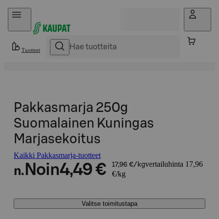
Hyppää sisältöön
Tuotteet
Pakkasmarja 250g
Suomalainen Kuningas
Marjasekoitus
Kaikki Pakkasmarja-tuotteet
vertailuhinta 17,96
Noin
4,49 €
17,96 €/kg
n.
€/kg
Valitse toimitustapa