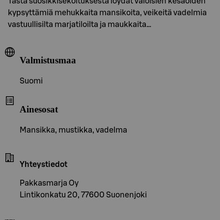
Tästä suosikkisekoituksesta löydät valoisien kesäöiden
kypsyttämiä mehukkaita mansikoita, veikeitä vadelmia
vastuullisilta marjatiloilta ja maukkaita…
Valmistusmaa
Suomi
Ainesosat
Mansikka, mustikka, vadelma
Yhteystiedot
Pakkasmarja Oy
Lintikonkatu 20, 77600 Suonenjoki