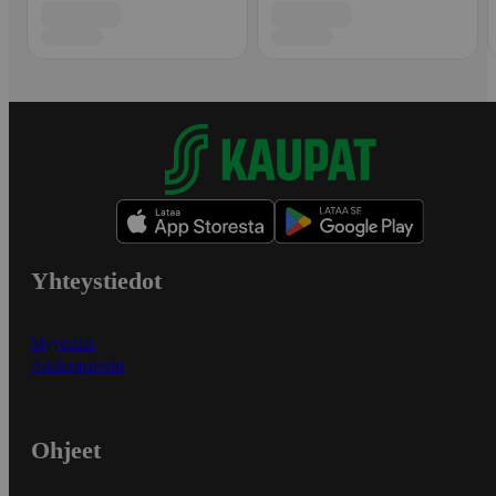
Yhteystiedot
Myymälät
Asiakaspalvelu
Ohjeet