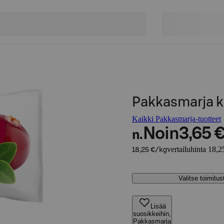
Pakkasmarja k
Kaikki Pakkasmarja-tuotteet
Noin
3,65 
n.
vertailuhinta 18,2
18,25 €/kg
Valitse toimitu
Lisää
suosikkeihin,
Pakkasmarja