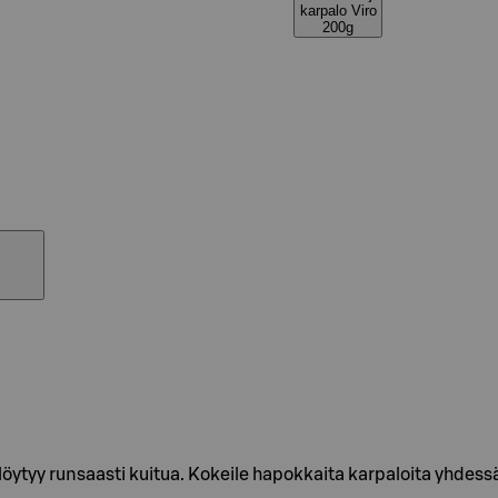
karpalo Viro
200g
 löytyy runsaasti kuitua. Kokeile hapokkaita karpaloita yhd