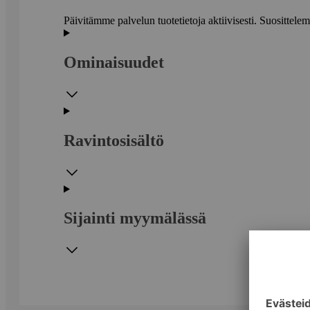
Päivitämme palvelun tuotetietoja aktiivisesti. Suositte
Ominaisuudet
Ravintosisältö
Sijainti myymälässä