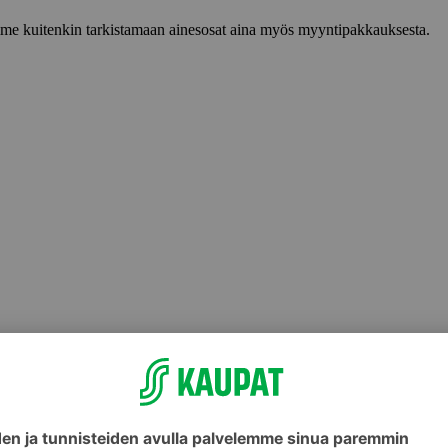
lemme kuitenkin tarkistamaan ainesosat aina myös myyntipakkauksesta.