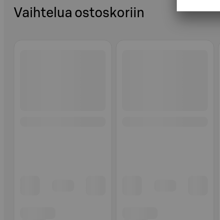
Vaihtelua ostoskoriin
Ohita listaus