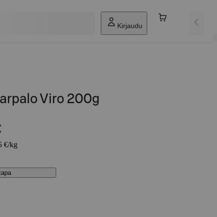
Kirjaudu
arpalo Viro 200g
€
5 €/kg
stapa