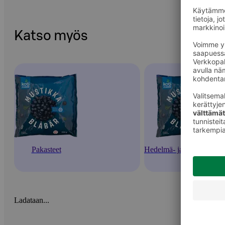
Katso myös
Pakasteet
Hedelmä- ja marjapakaste
Ladataan...