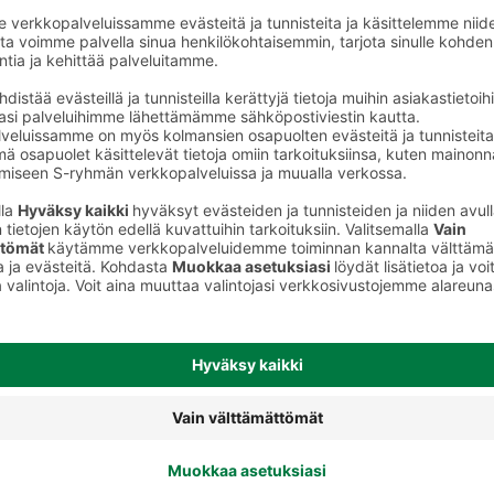
et
Marjapakasteet