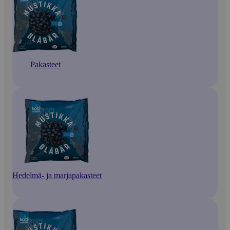
Pakasteet
Hedelmä- ja marjapakasteet