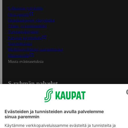
S-Business yrityksille
Oiva-raportit
Osuuskauppojen yhteystiedot
Tilaus- ja toimitusehdot
Tietosuojakäytäntö
Palvelun käyttöehdot
Saavutettavuus
Mobiilisovelluksen saavutettavuus
Mainostajalle
Muuta evästeasetuksia
S-ryhmän palvelut
S-ryhmä
Asiakasomistajuus
Yhteishyvä Ruoka -sovellus
S-ostoslista -sovellus
Prisma.fi