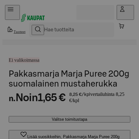
Hyppää sisältöön
Tuotteet
Ei valikoimassa
Pakkasmarja Marja Puree 200g
suomalainen mustaherukka
vertailuhinta 8,25
Noin
1,65 €
8,25 €/kpl
n.
€/kpl
Valitse toimitustapa
Lisää suosikkeihin, Pakkasmarja Marja Puree 200g