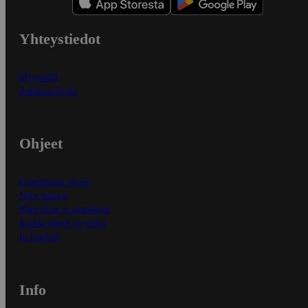
Yhteystiedot
Myymälät
Asiakaspalvelu
Ohjeet
Ensitilaajan ohjeet
Näin maksat
Näin tilaat ja muokkaat
Kaikki ohjeet ja vinkit
In English
Info