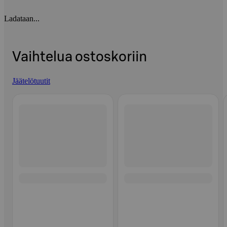
Ladataan...
Vaihtelua ostoskoriin
Jäätelötuutit
Ohita listaus