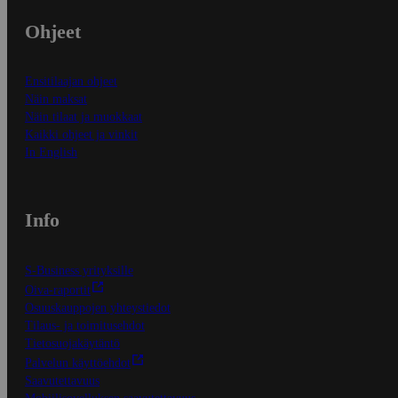
Ohjeet
Ensitilaajan ohjeet
Näin maksat
Näin tilaat ja muokkaat
Kaikki ohjeet ja vinkit
In English
Info
S-Business yrityksille
Oiva-raportit
Osuuskauppojen yhteystiedot
Tilaus- ja toimitusehdot
Tietosuojakäytäntö
Palvelun käyttöehdot
Saavutettavuus