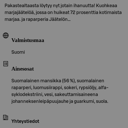
Pakastealtaasta löytyy nyt jotain ihanuutta! Kuohkeaa
marjajäätelöä, jossa on huikeat 72 prosenttia kotimaista
marjaa. ja raparperia Jäätelön…
Valmistusmaa
Suomi
Ainesosat
Suomalainen mansikka (56 %), suomalainen
raparperi, luomusiirappi, sokeri, rypsiöljy, alfa-
syklodekstriini, vesi, sakeuttamisaineena
johanneksenleipäpuujauhe ja guarkumi, suola.
Yhteystiedot