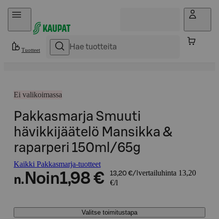
Hyppää sisältöön
Tuotteet
Ei valikoimassa
Pakkasmarja Smuuti
hävikkijäätelö Mansikka &
raparperi 150ml/65g
Kaikki Pakkasmarja-tuotteet
vertailuhinta 13,20
Noin
1,98 €
13,20 €/l
n.
€/l
Valitse toimitustapa