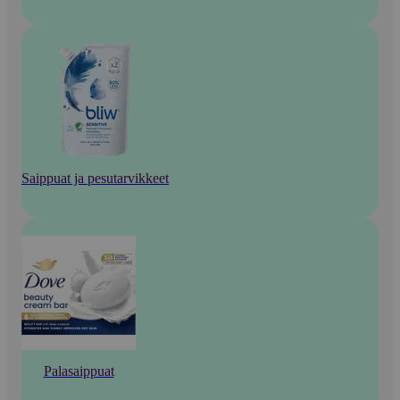
Saippuat ja pesutarvikkeet
Palasaippuat