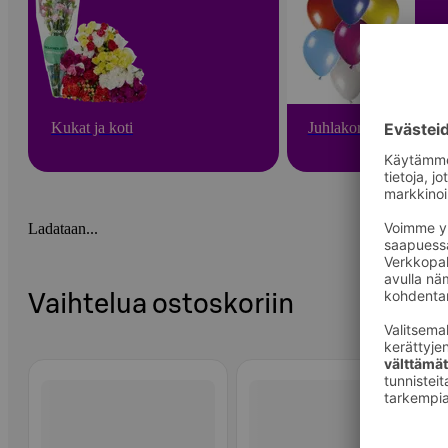
Kukat ja koti
Juhlakoristeet
Ladataan...
Vaihtelua ostoskoriin
Ohita listaus