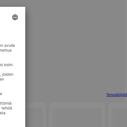
Sesonkijuhl