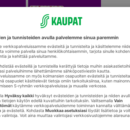
Sesonkijuhlat