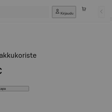
Kirjaudu
kakkukoriste
€
stapa