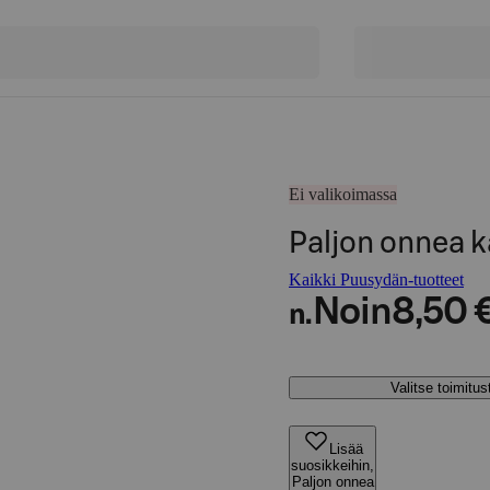
Ei valikoimassa
Paljon onnea 
Kaikki Puusydän-tuotteet
Noin
8,50 
n.
Valitse toimitu
Lisää
suosikkeihin,
Paljon onnea