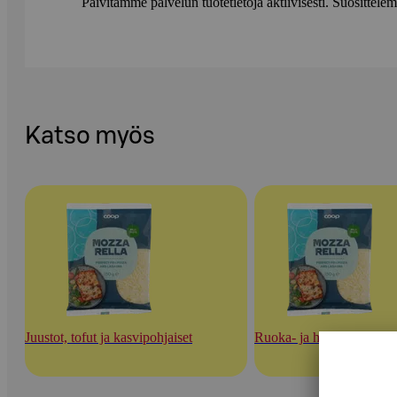
Päivitämme palvelun tuotetietoja aktiivisesti. Suositte
Katso myös
Juustot, tofut ja kasvipohjaiset
Ruoka- ja herkuttelujuust