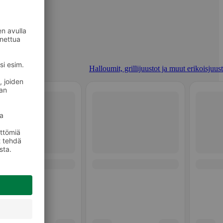
Halloumit, grillijuustot ja muut erikoisjuus