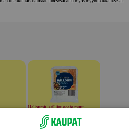
lemme kuitenkin tarkistamaan ainesosat aina myös myyntipakkauksesta.
Halloumit, grillijuustot ja muut
ot
erikoisjuustot