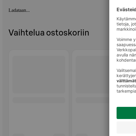
Ladataan...
Vaihtelua ostoskoriin
Ohita listaus