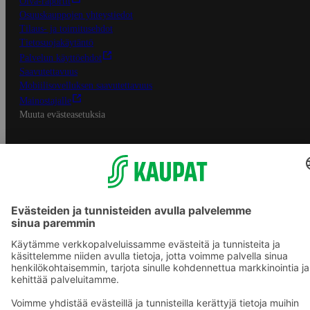
Oiva-raportit
Osuuskauppojen yhteystiedot
Tilaus- ja toimitusehdot
Tietosuojakäytäntö
Palvelun käyttöehdot
Saavutettavuus
Mobiilisovelluksen saavutettavuus
Mainostajalle
Muuta evästeasetuksia
S-ryhmän palvelut
S-ryhmä
Asiakasomistajuus
Yhteishyvä Ruoka -sovellus
S-ostoslista -sovellus
Prisma.fi
Sokos.fi
S-Pankki