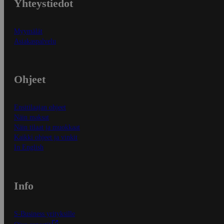
Yhteystiedot
Myymälät
Asiakaspalvelu
Ohjeet
Ensitilaajan ohjeet
Näin maksat
Näin tilaat ja muokkaat
Kaikki ohjeet ja vinkit
In English
Info
S-Business yrityksille