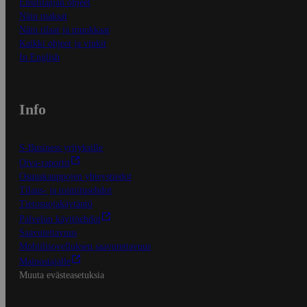
Ensitilaajan ohjeet
Näin maksat
Näin tilaat ja muokkaat
Kaikki ohjeet ja vinkit
In English
Info
S-Business yrityksille
Oiva-raportit
Osuuskauppojen yhteystiedot
Tilaus- ja toimitusehdot
Tietosuojakäytäntö
Palvelun käyttöehdot
Saavutettavuus
Mobiilisovelluksen saavutettavuus
Mainostajalle
Muuta evästeasetuksia