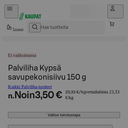
Hyppää sisältöön
Tuotteet
Ei valikoimassa
Palviliha Kypsä
savupekonisiivu 150 g
Kaikki Palviliha-tuotteet
vertailuhinta 23,33
Noin
3,50 €
23,33 €/kg
n.
€/kg
Valitse toimitustapa