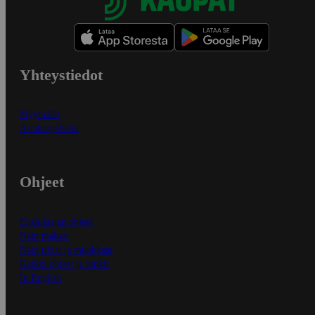
Yhteystiedot
Myymälät
Asiakaspalvelu
Ohjeet
Ensitilaajan ohjeet
Näin maksat
Näin tilaat ja muokkaat
Kaikki ohjeet ja vinkit
In English