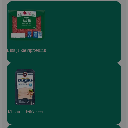
Liha ja kasviproteiinit
Kinkut ja leikkeleet