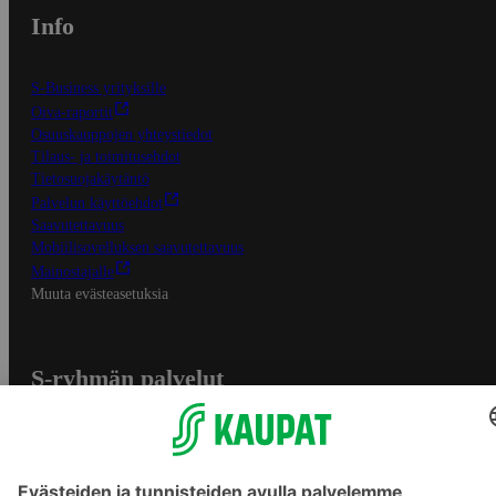
Info
S-Business yrityksille
Oiva-raportit
Osuuskauppojen yhteystiedot
Tilaus- ja toimitusehdot
Tietosuojakäytäntö
Palvelun käyttöehdot
Saavutettavuus
Mobiilisovelluksen saavutettavuus
Mainostajalle
Muuta evästeasetuksia
S-ryhmän palvelut
S-ryhmä
Asiakasomistajuus
Yhteishyvä Ruoka -sovellus