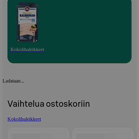
Kokolihaleikkeet
Ladataan...
Vaihtelua ostoskoriin
Kokolihaleikkeet
Ohita listaus