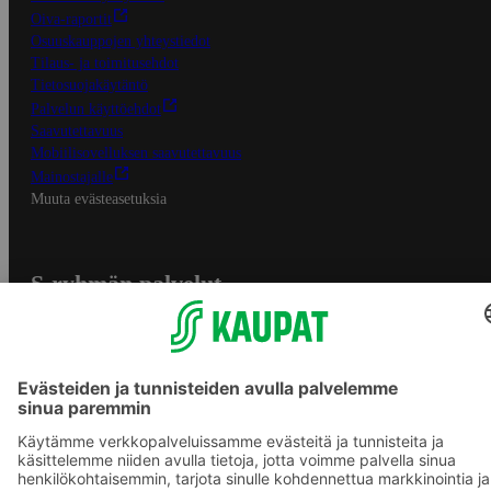
Oiva-raportit
Osuuskauppojen yhteystiedot
Tilaus- ja toimitusehdot
Tietosuojakäytäntö
Palvelun käyttöehdot
Saavutettavuus
Mobiilisovelluksen saavutettavuus
Mainostajalle
Muuta evästeasetuksia
S-ryhmän palvelut
S-ryhmä
Asiakasomistajuus
Yhteishyvä Ruoka -sovellus
S-ostoslista -sovellus
Prisma.fi
Sokos.fi