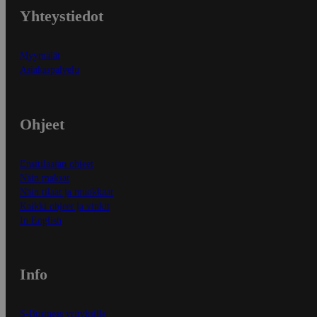
Yhteystiedot
Myymälät
Asiakaspalvelu
Ohjeet
Ensitilaajan ohjeet
Näin maksat
Näin tilaat ja muokkaat
Kaikki ohjeet ja vinkit
In English
Info
S-Business yrityksille