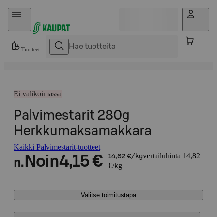
Hyppää sisältöön
Tuotteet
Ei valikoimassa
Palvimestarit 280g
Herkkumaksamakkara
Kaikki Palvimestarit-tuotteet
vertailuhinta 14,82
Noin
4,15 €
14,82 €/kg
n.
€/kg
Valitse toimitustapa