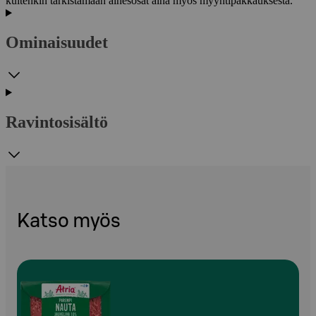
kuitenkin tarkistamaan ainesosat aina myös myyntipakkauksesta.
Ominaisuudet
Ravintosisältö
Katso myös