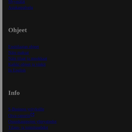
Myymälät
Asiakaspalvelu
Ohjeet
Ensitilaajan ohjeet
Näin maksat
Näin tilaat ja muokkaat
Kaikki ohjeet ja vinkit
In English
Info
S-Business yrityksille
Oiva-raportit
Osuuskauppojen yhteystiedot
Tilaus- ja toimitusehdot