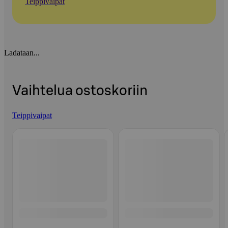
Teippivaipat
Ladataan...
Vaihtelua ostoskoriin
Teippivaipat
Ohita listaus