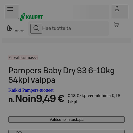
Hyppää sisältöön
Tuotteet
Ei valikoimassa
Pampers Baby Dry S3 6-10kg
54kpl vaippa
Kaikki Pampers-tuotteet
vertailuhinta 0,18
Noin
9,49 €
0,18 €/kpl
n.
€/kpl
Valitse toimitustapa