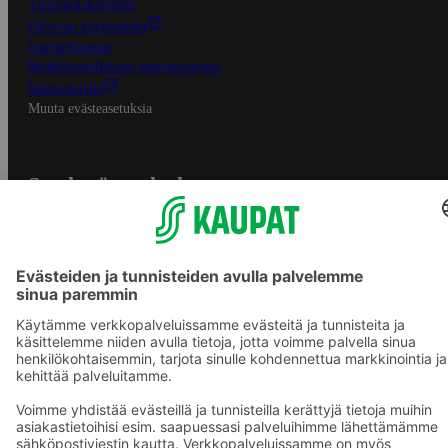
Tietosuojakäytäntö
Palvelun käyttöehdot
Saavutettavuus
Mobiilisovelluksen saavutettavuus
Mainostajalle
Muuta evästeasetuksia
S-ryhmän palvelut
S-ryhmä
Asiakasomistajuus
Yhteishyvä Ruoka -sovellus
S-ostoslista -sovellus
Prisma.fi
Sokos.fi
S-Pankki
Yhteishyvä
Sokos Hotels
Raflaamo