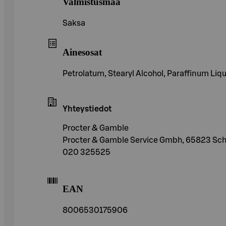
Valmistusmaa
Saksa
Ainesosat
Petrolatum, Stearyl Alcohol, Paraffinum Liq
Yhteystiedot
Procter & Gamble
Procter & Gamble Service Gmbh, 65823 Sc
020 325525
EAN
8006530175906