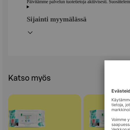
Päivitämme palvelun tuotetietoja aktiivisesti. Suositte
Sijainti myymälässä
Katso myös