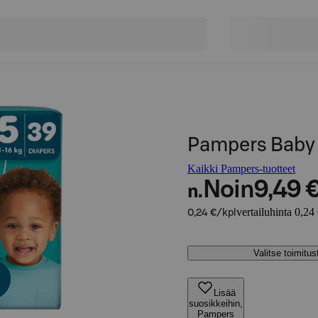
Pampers Baby 
Kaikki Pampers-tuotteet
Noin
9,49 
n.
vertailuhinta 0,24
0,24 €/kpl
Valitse toimitu
Lisää
suosikkeihin,
Pampers