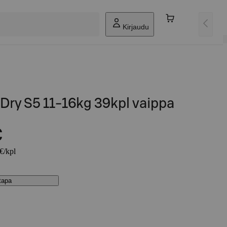
Kirjaudu
Dry S5 11-16kg 39kpl vaippa
€
 €/kpl
stapa