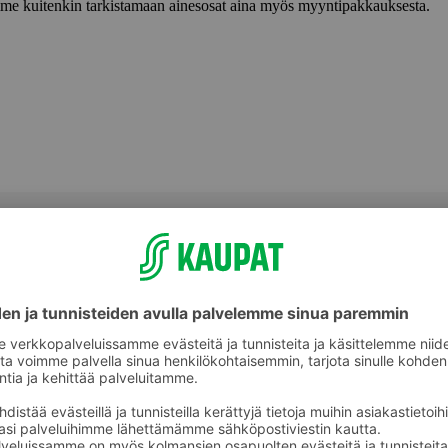
lemme kuitenkin tarkistamaan ainesosat aina myös myyntipakkauksesta.