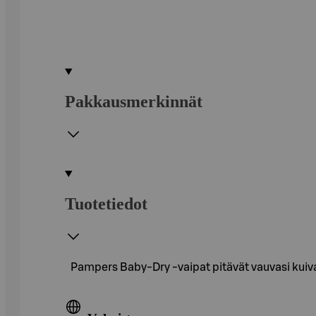
Pakkausmerkinnät
Tuotetiedot
Pampers Baby-Dry -vaipat pitävät vauvasi kuiva