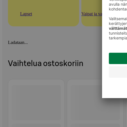
Lapset
Vaipat ja vauvan ihonhoi
Ladataan...
Vaihtelua ostoskoriin
Ohita listaus