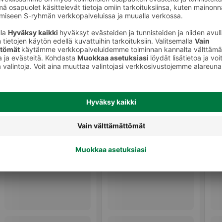
to
Teippivaipat