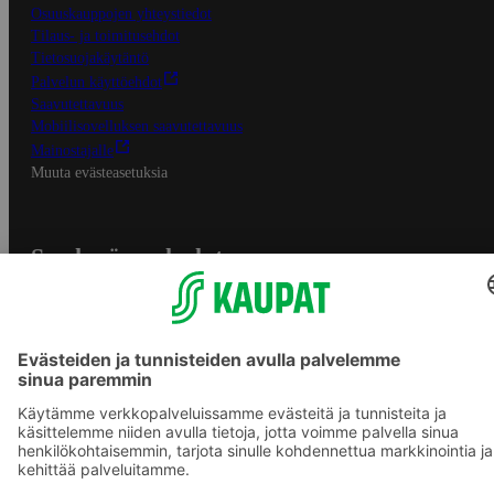
Osuuskauppojen yhteystiedot
Tilaus- ja toimitusehdot
Tietosuojakäytäntö
Palvelun käyttöehdot
Saavutettavuus
Mobiilisovelluksen saavutettavuus
Mainostajalle
Muuta evästeasetuksia
S-ryhmän palvelut
S-ryhmä
Asiakasomistajuus
Yhteishyvä Ruoka -sovellus
S-ostoslista -sovellus
Prisma.fi
Sokos.fi
S-Pankki
Yhteishyvä