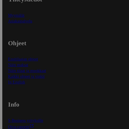
Myymälät
Asiakaspalvelu
Ohjeet
Ensitilaajan ohjeet
Näin maksat
Näin tilaat ja muokkaat
Kaikki ohjeet ja vinkit
In English
Info
S-Business yrityksille
Oiva-raportit