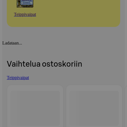
Teippivaipat
Ladataan...
Vaihtelua ostoskoriin
Teippivaipat
Ohita listaus