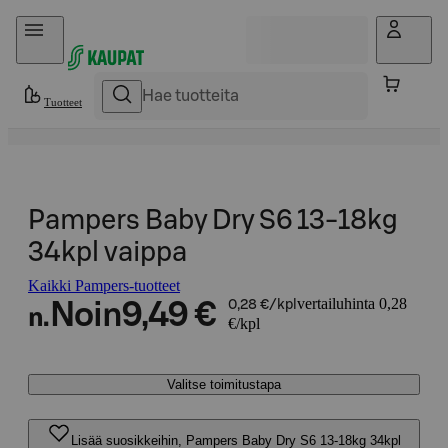
Hyppää sisältöön
Tuotteet
Pampers Baby Dry S6 13-18kg
34kpl vaippa
Kaikki Pampers-tuotteet
vertailuhinta 0,28
Noin
9,49 €
0,28 €/kpl
n.
€/kpl
Valitse toimitustapa
Lisää suosikkeihin, Pampers Baby Dry S6 13-18kg 34kpl