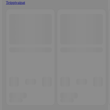
Teippivaipat
Ohita listaus