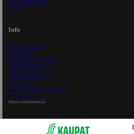
Kaikki ohjeet ja vinkit
In English
Info
S-Business yrityksille
Oiva-raportit
Osuuskauppojen yhteystiedot
Tilaus- ja toimitusehdot
Tietosuojakäytäntö
Palvelun käyttöehdot
Saavutettavuus
Mobiilisovelluksen saavutettavuus
Mainostajalle
Muuta evästeasetuksia
S-ryhmän palvelut