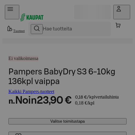
Hyppää sisältöön
Tuotteet
Ei valikoimassa
Pampers BabyDry S3 6-10kg
136kpl vaippa
Kaikki Pampers-tuotteet
vertailuhinta
Noin
23,90 €
0,18 €/kpl
n.
0,18 €/kpl
Valitse toimitustapa