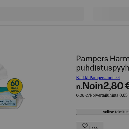
Pampers Harm
puhdistuspyy
Kaikki Pampers-tuotteet
Noin
2,80 
n.
vertailuhinta 0,05
0,05 €/kpl
Valitse toimitu
Lisää