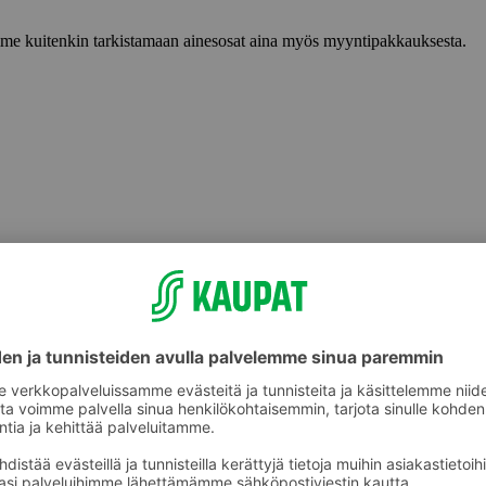
lemme kuitenkin tarkistamaan ainesosat aina myös myyntipakkauksesta.