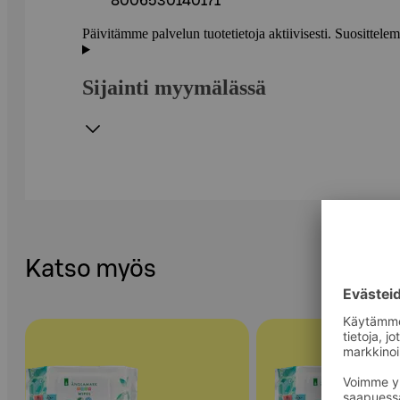
8006530140171
Päivitämme palvelun tuotetietoja aktiivisesti. Suositte
Sijainti myymälässä
Katso myös