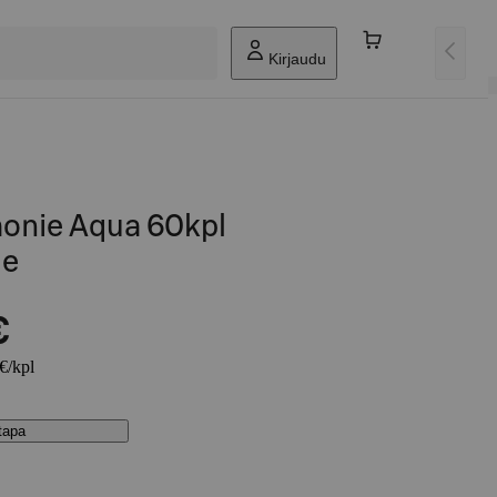
Kirjaudu
onie Aqua 60kpl
he
€
 €/kpl
stapa