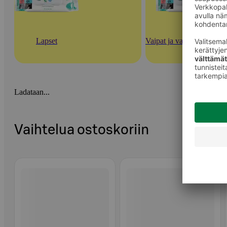
Lapset
Vaipat ja vauvan ihonhoi
Ladataan...
Vaihtelua ostoskoriin
Ohita listaus