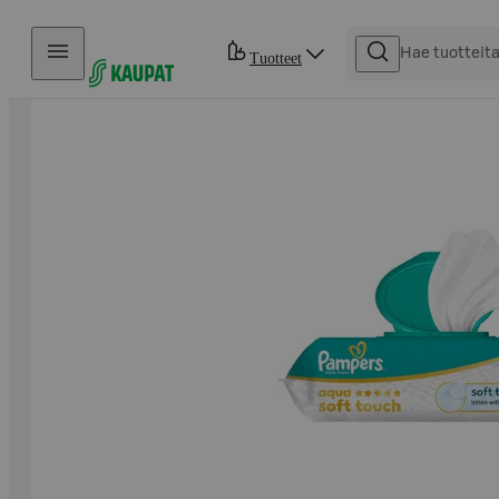
Hyppää sisältöön
Tuotteet