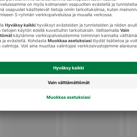
to
Vauvan puhdistuspyyhkeet