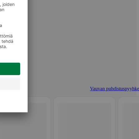
Vauvan puhdistuspyyhke