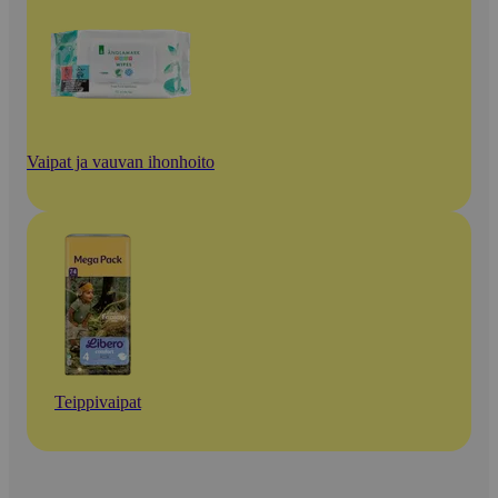
Vaipat ja vauvan ihonhoito
Teippivaipat