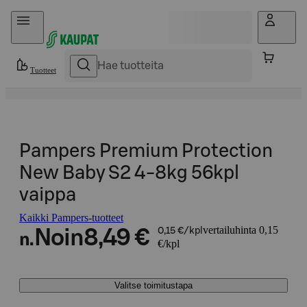
Hyppää sisältöön
Tuotteet
Pampers Premium Protection
New Baby S2 4-8kg 56kpl
vaippa
Kaikki Pampers-tuotteet
vertailuhinta 0,15
Noin
8,49 €
0,15 €/kpl
n.
€/kpl
Valitse toimitustapa