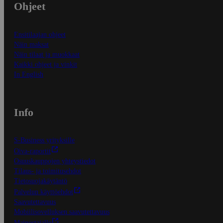
Ohjeet
Ensitilaajan ohjeet
Näin maksat
Näin tilaat ja muokkaat
Kaikki ohjeet ja vinkit
In English
Info
S-Business yrityksille
Oiva-raportit
Osuuskauppojen yhteystiedot
Tilaus- ja toimitusehdot
Tietosuojakäytäntö
Palvelun käyttöehdot
Saavutettavuus
Mobiilisovelluksen saavutettavuus
Mainostajalle