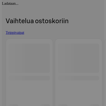
Ladataan...
Vaihtelua ostoskoriin
Teippivaipat
Ohita listaus