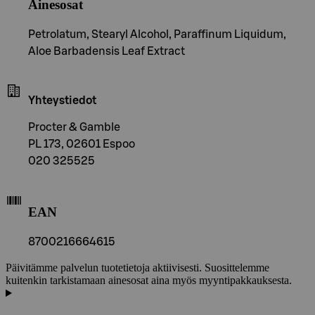
Ainesosat
Petrolatum, Stearyl Alcohol, Paraffinum Liquidum,
Aloe Barbadensis Leaf Extract
Yhteystiedot
Procter & Gamble
PL 173, 02601 Espoo
020 325525
EAN
8700216664615
Päivitämme palvelun tuotetietoja aktiivisesti. Suosittelemme
kuitenkin tarkistamaan ainesosat aina myös myyntipakkauksesta.