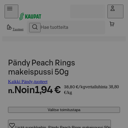
Hyppää sisältöön
Tuotteet
Pändy Peach Rings
makeispussi 50g
Kaikki Pändy-tuotteet
vertailuhinta 38,80
Noin
1,94 €
38,80 €/kg
n.
€/kg
Valitse toimitustapa
Lisää suosikkeihin, Pändy Peach Rings makeispussi 50g