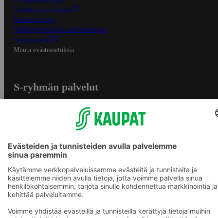
Palvelun käyttöehdot
Saavutettavuus
Mobiilisovelluksen saavutettavuus
Mainostajalle
Muuta evästeasetuksia
S-ryhmän palvelut
S-ryhmä
Asiakasomistajuus
Yhteishyvä Ruoka -sovellus
S-ostoslista -sovellus
Prisma.fi
Sokos.fi
S-Pankki
Yhteishyvä
Sokos Hotels
Raflaamo