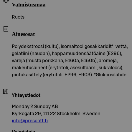
Valmistusmaa
Ruotsi
Ainesosat
Polydekstroosi (kuitu), isomaltooligosakkaridit*, vettä,
gelatiini (naudan), happamuudensäätöaine (E296),
värejä (musta porkkana, E160a, E150b), aromeja,
makeutusaineet (erytritoli, asesulfaami, sukraloosi),
pintakäsittely (erytritoli, E296, E903). *Glukoosilähde.
Yhteystiedot
Monday 2 Sunday AB
Kyrkogata 29, 111 22 Stockholm, Sweden
info@prescott.fi
Valmistaja