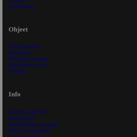
Asiakaspalvelu
Ohjeet
Ensitilaajan ohjeet
Näin maksat
Näin tilaat ja muokkaat
Kaikki ohjeet ja vinkit
In English
Info
S-Business yrityksille
Oiva-raportit
Osuuskauppojen yhteystiedot
Tilaus- ja toimitusehdot
Tietosuojakäytäntö