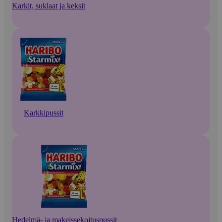
Karkit, suklaat ja keksit
Karkkipussit
Hedelmä- ja makeissekoituspussit