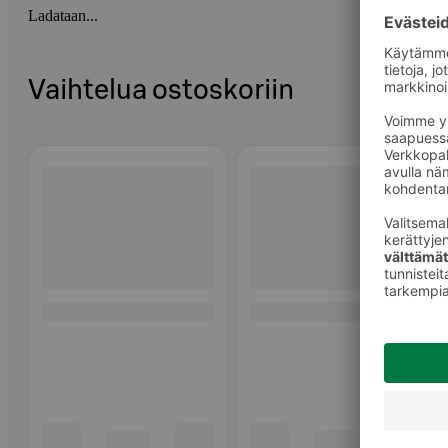
Ladataan...
Vaihtelua ostoskoriin
Ohita listaus