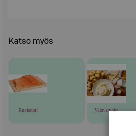
Katso myös
Ruokatori
Valmisruoka