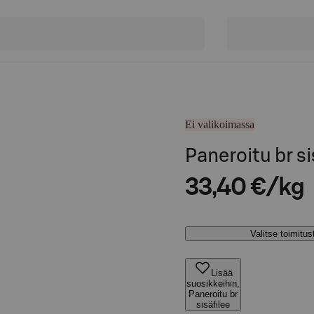
Ei valikoimassa
Paneroitu br si
33,40 €/kg
Valitse toimitu
Lisää
suosikkeihin,
Paneroitu br
sisäfilee