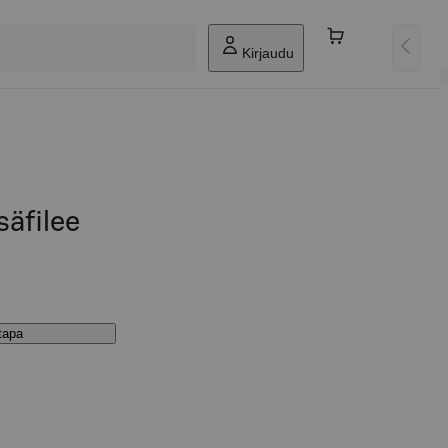
Kirjaudu
säfilee
stapa