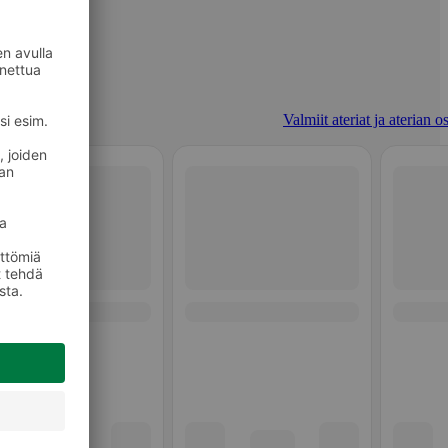
Valmiit ateriat ja aterian o