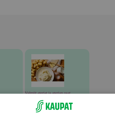
Valmiit ateriat ja aterian osat