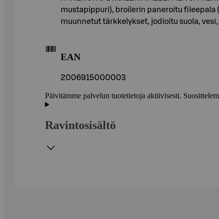
mustapippuri), broilerin paneroitu fileepala (
muunnetut tärkkelykset, jodioitu suola, ves
EAN
2006915000003
Päivitämme palvelun tuotetietoja aktiivisesti. Suositte
Ravintosisältö