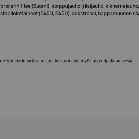
broilerin filee (Suomi), korppujauho (riisijauho, kikhernejauho,
i, stabilointiaineet (E451i, E450), dekstroosi, happamuuden s
lemme kuitenkin tarkistamaan ainesosat aina myös myyntipakkauksesta.