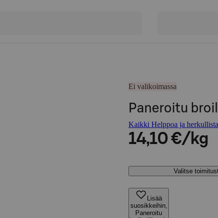
Ei valikoimassa
Paneroitu broi
Kaikki Helppoa ja herkullista
14,10 €/kg
Valitse toimitu
Lisää
suosikkeihin,
Paneroitu