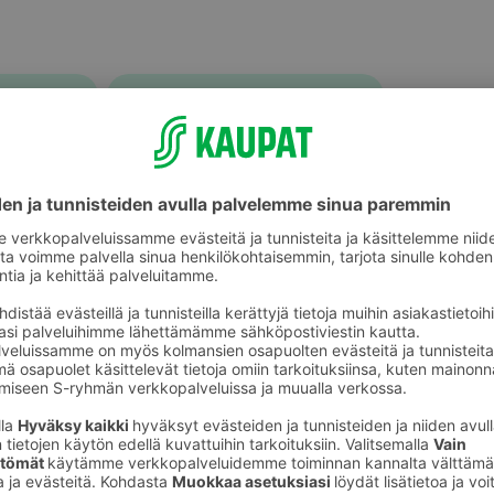
Muu tuore valmisruoka