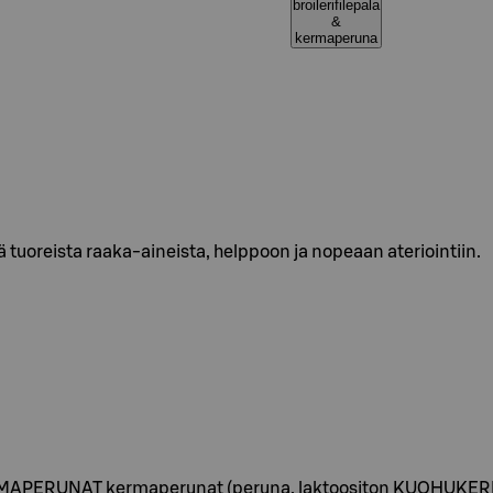
broilerifilepala
&
kermaperuna
tuoreista raaka-aineista, helppoon ja nopeaan ateriointiin.
UNAT kermaperunat (peruna, laktoositon KUOHUKERMA, vesi,