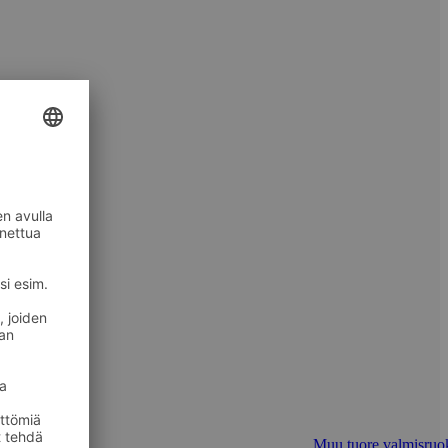
Muu tuore valmisruo