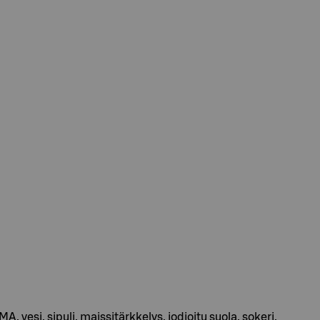
 sipuli, maissitärkkelys, jodioitu suola, sokeri,