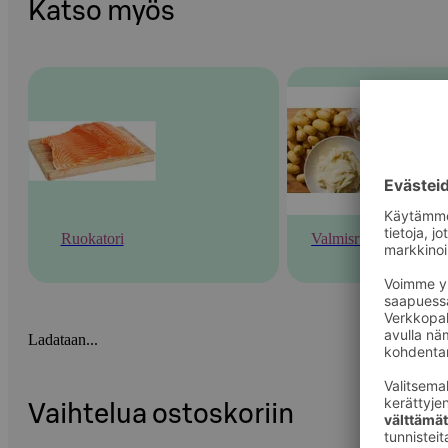
Katso myös
Ruokatori
Valmisruoka
Ladataan...
Vaihtelua ostoskoriin