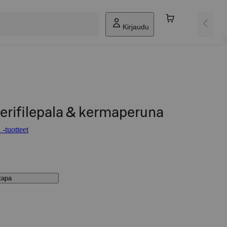
Kirjaudu
lerifilepala & kermaperuna
 -tuotteet
stapa