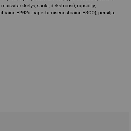
 maissitärkkelys, suola, dekstroosi), rapsiöljy,
äätöaine E262ii, hapettumisenestoaine E300), persilja.