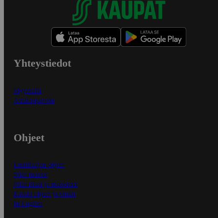
Yhteystiedot
Myymälät
Asiakaspalvelu
Ohjeet
Ensitilaajan ohjeet
Näin maksat
Näin tilaat ja muokkaat
Kaikki ohjeet ja vinkit
In English