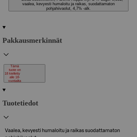
vaalea, kevyesti humaloitu ja raikas, suodattamaton
pohjahiivaolut, 4,7% -alk.
Pakkausmerkinnät
Tämä
tuote on
18
kielletty
alle 18-
vuotiailta
Tuotetiedot
Vaalea, kevyesti humaloitu ja raikas suodattamaton