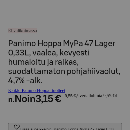
Ei valikoimassa
Panimo Hoppa MyPa 47 Lager
0,33L, vaalea, kevyesti
humaloitu ja raikas,
suodattamaton pohjahiivaolut,
4,7% -alk.
Kaikki Panimo Hoppa -tuotteet
vertailuhinta 9,55 €/l
Noin
3,15 €
9,55 €/l
n.
Lisää suosikkeihin, Panimo Hoppa MyPa 47 Lager 0,33L,