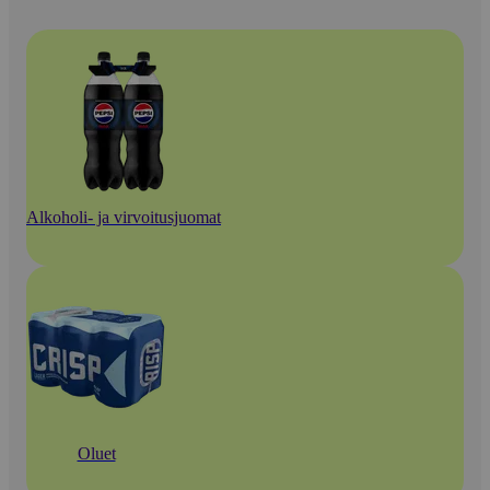
Alkoholi- ja virvoitusjuomat
Oluet