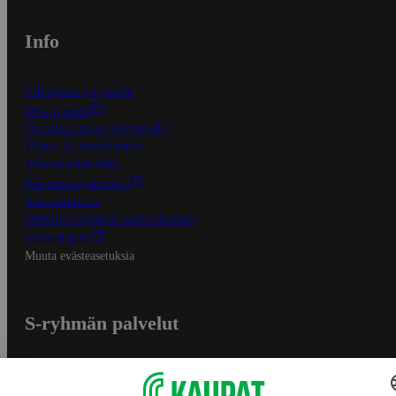
Info
S-Business yrityksille
Oiva-raportit
Osuuskauppojen yhteystiedot
Tilaus- ja toimitusehdot
Tietosuojakäytäntö
Palvelun käyttöehdot
Saavutettavuus
Mobiilisovelluksen saavutettavuus
Mainostajalle
Muuta evästeasetuksia
S-ryhmän palvelut
S-ryhmä
Asiakasomistajuus