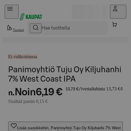
Hyppää sisältöön
Tuotteet
Ei valikoimassa
Panimoyhtiö Tuju Oy Kiljuhanhi
7% West Coast IPA
vertailuhinta 13,73 €/l
Noin
6,19 €
13,73 €/l
n.
Sisältää pantin 0,15 €
Lisää suosikkeihin, Panimoyhtiö Tuju Oy Kiljuhanhi 7% West