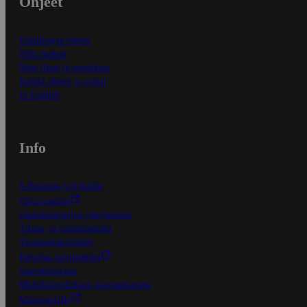
Ohjeet
Ensitilaajan ohjeet
Näin maksat
Näin tilaat ja muokkaat
Kaikki ohjeet ja vinkit
In English
Info
S-Business yrityksille
Oiva-raportit
Osuuskauppojen yhteystiedot
Tilaus- ja toimitusehdot
Tietosuojakäytäntö
Palvelun käyttöehdot
Saavutettavuus
Mobiilisovelluksen saavutettavuus
Mainostajalle