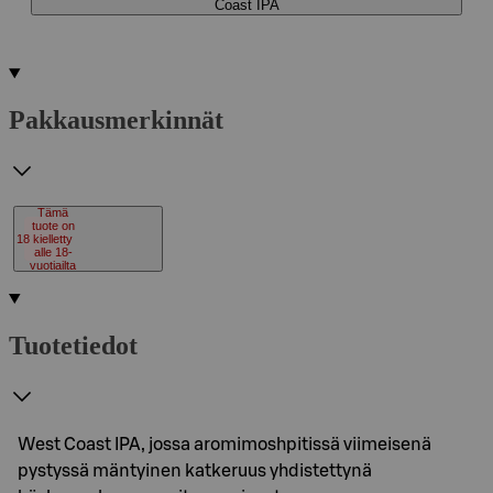
Coast IPA
Pakkausmerkinnät
Tämä
tuote on
18
kielletty
alle 18-
vuotiailta
Tuotetiedot
West Coast IPA, jossa aromimoshpitissä viimeisenä
pystyssä mäntyinen katkeruus yhdistettynä