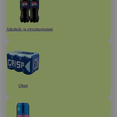
Alkoholi- ja virvoitusjuomat
Oluet