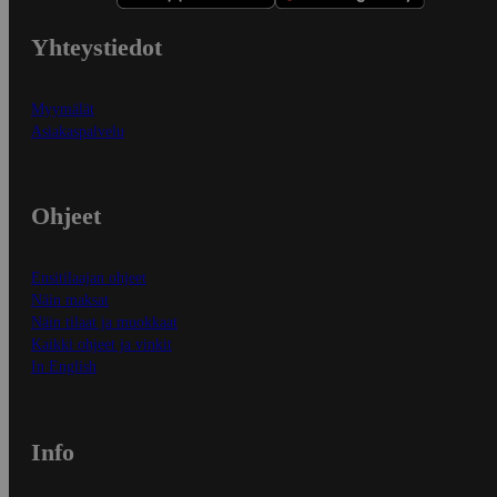
Yhteystiedot
Myymälät
Asiakaspalvelu
Ohjeet
Ensitilaajan ohjeet
Näin maksat
Näin tilaat ja muokkaat
Kaikki ohjeet ja vinkit
In English
Info