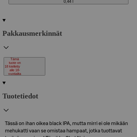
0,44 l
Pakkausmerkinnät
Tämä
tuote on
18
kielletty
alle 18-
vuotiailta
Tuotetiedot
Tässä on ihan oikea black IPA, mutta mirri ei ole mikään
mehukatti vaan se omistaa hampaat, jotka tuottavat