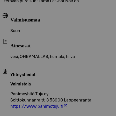
terävän puraisun! Tämä Le Chat Noir on…
Valmistusmaa
Suomi
Ainesosat
vesi, OHRAMALLAS, humala, hiiva
Yhteystiedot
Valmistaja
Panimoyhtiö Tuju oy
Soittokunnanraitti 3 53900 Lappeenranta
https://www.panimotuju.fi