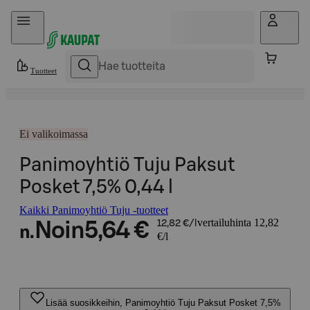
Hyppää sisältöön
Tuotteet
Ei valikoimassa
Panimoyhtiö Tuju Paksut
Posket 7,5% 0,44 l
Kaikki Panimoyhtiö Tuju -tuotteet
vertailuhinta 12,82
Noin
5,64 €
12,82 €/l
n.
€/l
Lisää suosikkeihin, Panimoyhtiö Tuju Paksut Posket 7,5%