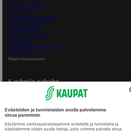
S-Business yrityksille
Oiva-raportit
Osuuskauppojen yhteystiedot
Tilaus- ja toimitusehdot
Tietosuojakäytäntö
Palvelun käyttöehdot
Saavutettavuus
Mobiilisovelluksen saavutettavuus
Mainostajalle
Muuta evästeasetuksia
S-ryhmän palvelut
S-ryhmä
Asiakasomistajuus
Yhteishyvä Ruoka -sovellus
S-ostoslista -sovellus
Prisma.fi
Sokos.fi