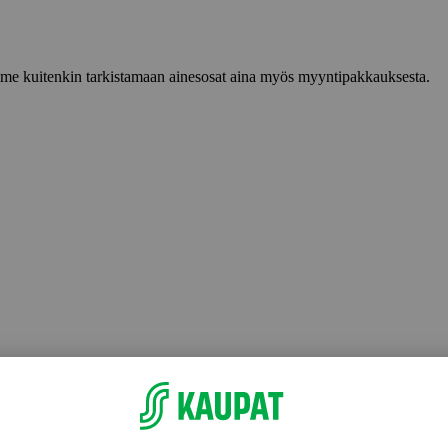
lemme kuitenkin tarkistamaan ainesosat aina myös myyntipakkauksesta.