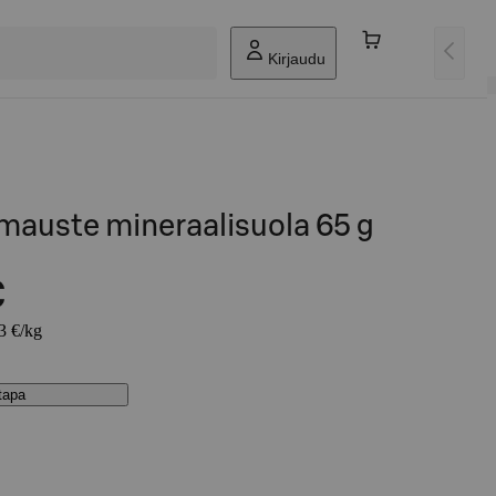
Kirjaudu
imauste mineraalisuola 65 g
€
23 €/kg
stapa