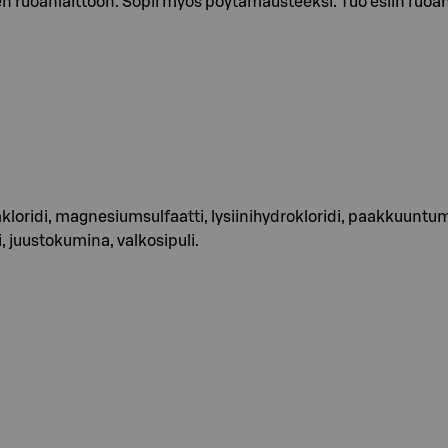
een ruoanlaittoon. Sopii myös pöytämausteeksi. Tuo esiin ruoan
kloridi, magnesiumsulfaatti, lysiinihydrokloridi, paakkuuntumi
i, juustokumina, valkosipuli.