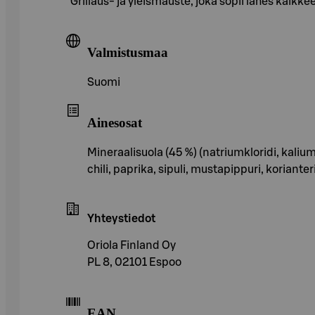
Grillaus- ja yleismauste, joka sopii lähes kaikk
Valmistusmaa
Suomi
Ainesosat
Mineraalisuola (45 %) (natriumkloridi, kalium
chili, paprika, sipuli, mustapippuri, korianter
Yhteystiedot
Oriola Finland Oy
PL 8, 02101 Espoo
EAN