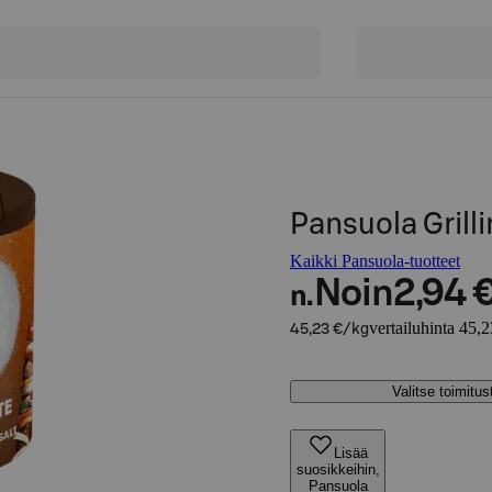
Pansuola Grill
Kaikki Pansuola-tuotteet
Noin
2,94 
n.
vertailuhinta 45,
45,23 €/kg
Valitse toimitu
Lisää
suosikkeihin,
Pansuola