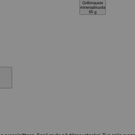
Grillimauste
mineraalisuola
65 g