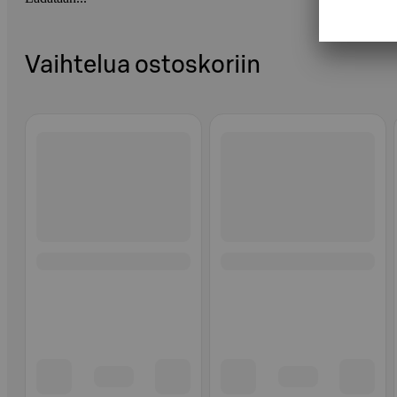
Vaihtelua ostoskoriin
Ohita listaus