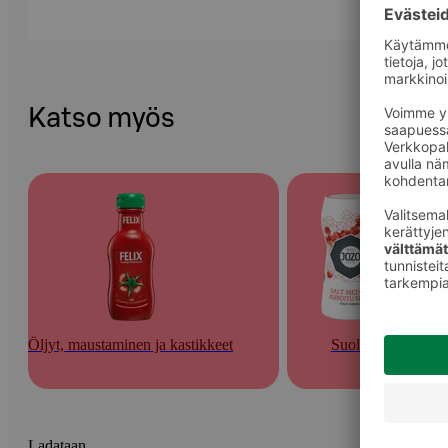
Katso myös
Öljyt, maustaminen ja kastikkeet
Suolat
Ladataan...