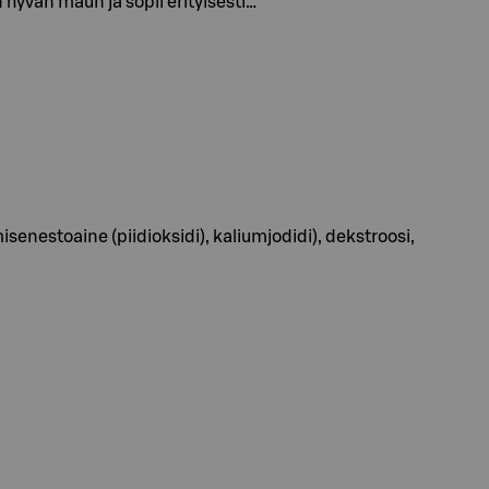
 hyvän maun ja sopii erityisesti…
senestoaine (piidioksidi), kaliumjodidi), dekstroosi,