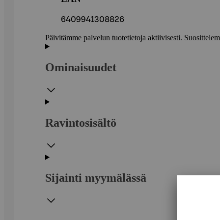
6409941308826
Päivitämme palvelun tuotetietoja aktiivisesti. Suositte
Ominaisuudet
Ravintosisältö
Sijainti myymälässä