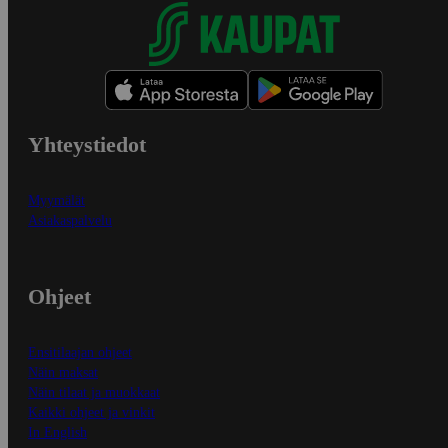
Yhteystiedot
Myymälät
Asiakaspalvelu
Ohjeet
Ensitilaajan ohjeet
Näin maksat
Näin tilaat ja muokkaat
Kaikki ohjeet ja vinkit
In English