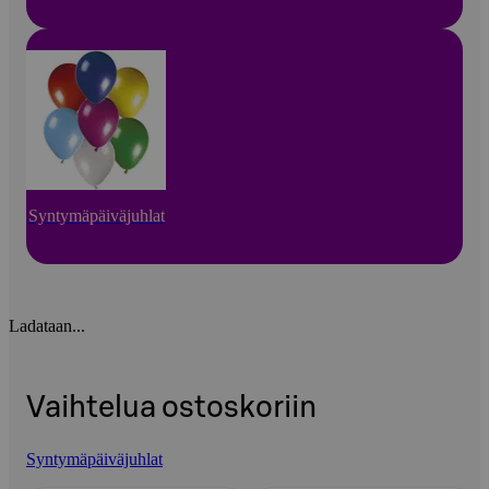
Syntymäpäiväjuhlat
Ladataan...
Vaihtelua ostoskoriin
Syntymäpäiväjuhlat
Ohita listaus