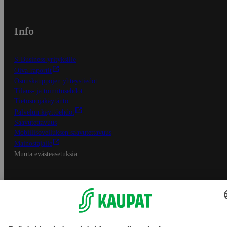
Info
S-Business yrityksille
Oiva-raportit
Osuuskauppojen yhteystiedot
Tilaus- ja toimitusehdot
Tietosuojakäytäntö
Palvelun käyttöehdot
Saavutettavuus
Mobiilisovelluksen saavutettavuus
Mainostajalle
Muuta evästeasetuksia
S-ryhmän palvelut
S-ryhmä