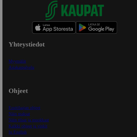
Yhteystiedot
Myymälät
Asiakaspalvelu
Ohjeet
Ensitilaajan ohjeet
Näin maksat
Näin tilaat ja muokkaat
Kaikki ohjeet ja vinkit
In English