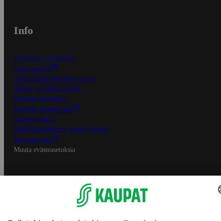
Info
S-Business yrityksille
Oiva-raportit
Osuuskauppojen yhteystiedot
Tilaus- ja toimitusehdot
Tietosuojakäytäntö
Palvelun käyttöehdot
Saavutettavuus
Mobiilisovelluksen saavutettavuus
Mainostajalle
Muuta evästeasetuksia
S-ryhmän palvelut
S-ryhmä