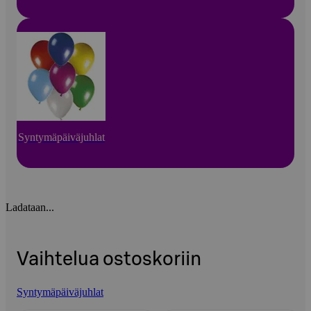
Syntymäpäiväjuhlat
Ladataan...
Vaihtelua ostoskoriin
Syntymäpäiväjuhlat
Ohita listaus