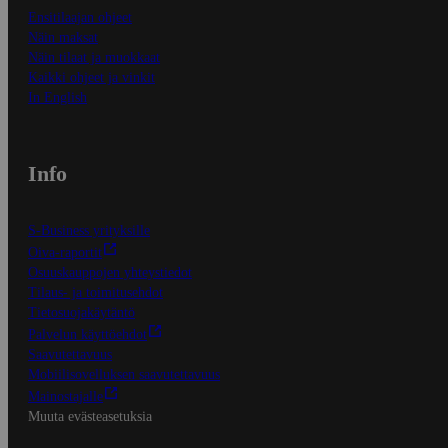
Ensitilaajan ohjeet
Näin maksat
Näin tilaat ja muokkaat
Kaikki ohjeet ja vinkit
In English
Info
S-Business yrityksille
Oiva-raportit
Osuuskauppojen yhteystiedot
Tilaus- ja toimitusehdot
Tietosuojakäytäntö
Palvelun käyttöehdot
Saavutettavuus
Mobiilisovelluksen saavutettavuus
Mainostajalle
Muuta evästeasetuksia