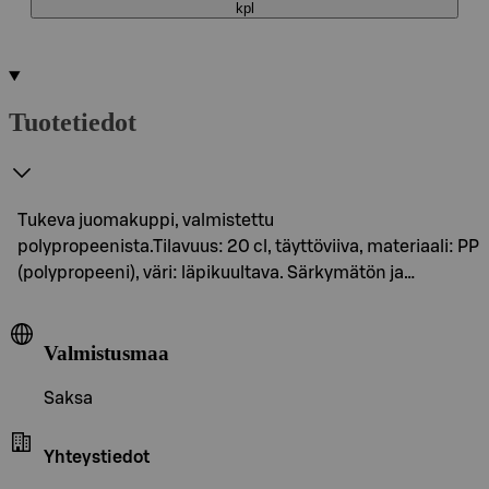
kpl
Tuotetiedot
Tukeva juomakuppi, valmistettu
polypropeenista.Tilavuus: 20 cl, täyttöviiva, materiaali: PP
(polypropeeni), väri: läpikuultava. Särkymätön ja…
Valmistusmaa
Saksa
Yhteystiedot