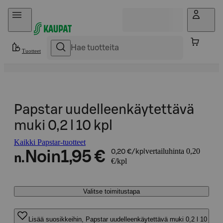
Hyppää sisältöön
Tuotteet
Papstar uudelleenkäytettävä
muki 0,2 l 10 kpl
Kaikki Papstar-tuotteet
vertailuhinta 0,20
Noin
1,95 €
0,20 €/kpl
n.
€/kpl
Valitse toimitustapa
Lisää suosikkeihin, Papstar uudelleenkäytettävä muki 0,2 l 10