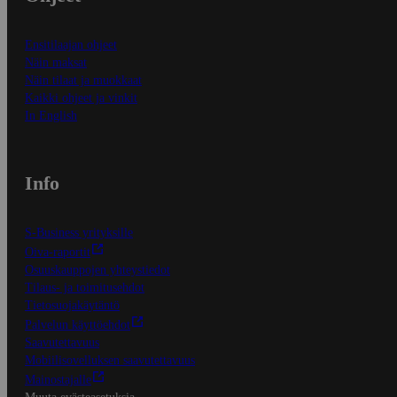
Ensitilaajan ohjeet
Näin maksat
Näin tilaat ja muokkaat
Kaikki ohjeet ja vinkit
In English
Info
S-Business yrityksille
Oiva-raportit
Osuuskauppojen yhteystiedot
Tilaus- ja toimitusehdot
Tietosuojakäytäntö
Palvelun käyttöehdot
Saavutettavuus
Mobiilisovelluksen saavutettavuus
Mainostajalle