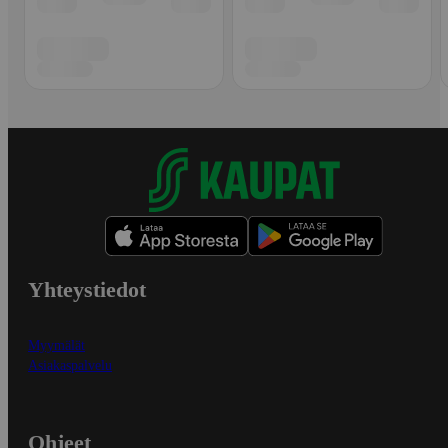
Yhteystiedot
Myymälät
Asiakaspalvelu
Ohjeet