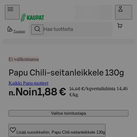
Hyppää sisältöön
Tuotteet
Ei valikoimassa
Papu Chili-seitanleikkele 130g
Kaikki Papu-tuotteet
vertailuhinta 14,46
Noin
1,88 €
14,46 €/kg
n.
€/kg
Valitse toimitustapa
Lisää suosikkeihin, Papu Chili-seitanleikkele 130g