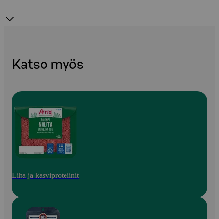
Katso myös
Liha ja kasviproteiinit