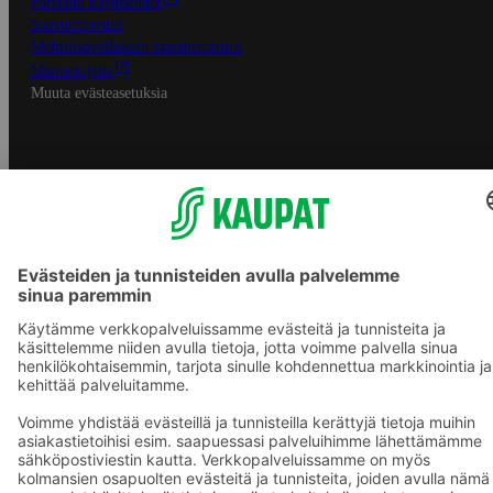
Palvelun käyttöehdot
Saavutettavuus
Mobiilisovelluksen saavutettavuus
Mainostajalle
Muuta evästeasetuksia
S-ryhmän palvelut
S-ryhmä
Asiakasomistajuus
Yhteishyvä Ruoka -sovellus
S-ostoslista -sovellus
Prisma.fi
Sokos.fi
S-Pankki
Yhteishyvä
Sokos Hotels
Raflaamo