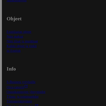
Asiakaspalvelu
Ohjeet
Ensitilaajan ohjeet
Näin maksat
Näin tilaat ja muokkaat
Kaikki ohjeet ja vinkit
In English
Info
S-Business yrityksille
Oiva-raportit
Osuuskauppojen yhteystiedot
Tilaus- ja toimitusehdot
Tietosuojakäytäntö