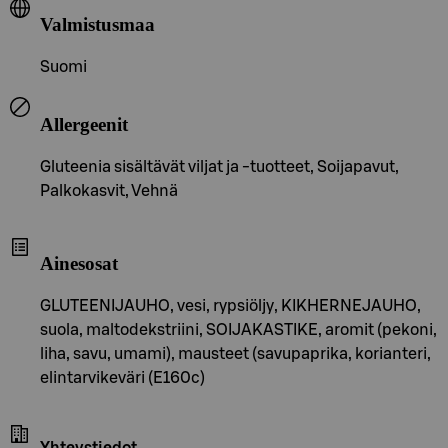
Valmistusmaa
Suomi
Allergeenit
Gluteenia sisältävät viljat ja -tuotteet, Soijapavut,
Palkokasvit, Vehnä
Ainesosat
GLUTEENIJAUHO, vesi, rypsiöljy, KIKHERNEJAUHO,
suola, maltodekstriini, SOIJAKASTIKE, aromit (pekoni,
liha, savu, umami), mausteet (savupaprika, korianteri,
elintarvikeväri (E160c)
Yhteystiedot