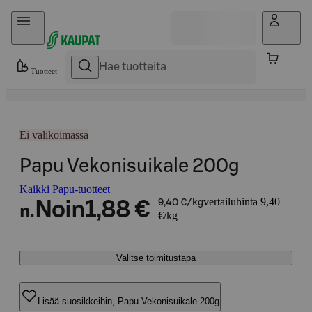
Hyppää sisältöön
Tuotteet
Ei valikoimassa
Papu Vekonisuikale 200g
Kaikki Papu-tuotteet
vertailuhinta 9,40
Noin
1,88 €
9,40 €/kg
n.
€/kg
Valitse toimitustapa
Lisää suosikkeihin, Papu Vekonisuikale 200g