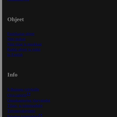
Ohjeet
Ensitilaajan ohjeet
Näin maksat
Näin tilaat ja muokkaat
Kaikki ohjeet ja vinkit
In English
Info
S-Business yrityksille
Oiva-raportit
Osuuskauppojen yhteystiedot
Tilaus- ja toimitusehdot
Tietosuojakäytäntö
Palvelun käyttöehdot