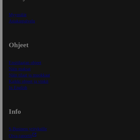
Myymälät
Asiakaspalvelu
Ohjeet
Ensitilaajan ohjeet
Näin maksat
Näin tilaat ja muokkaat
Kaikki ohjeet ja vinkit
In English
Info
S-Business yrityksille
Oiva-raportit