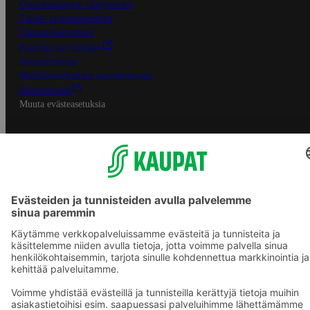
Osuuskauppojen yhteystiedot
Tilaus- ja toimitusehdot
Tietosuojakäytäntö
Palvelun käyttöehdot
Saavutettavuus
Mobiilisovelluksen saavutettavuus
Mainostajalle
Muuta evästeasetuksia
S-ryhmän palvelut
S-ryhmä
Asiakasomistajuus
Yhteishyvä Ruoka -sovellus
S-ostoslista -sovellus
Prisma.fi
Sokos.fi
S-Pankki
Yhteishyvä