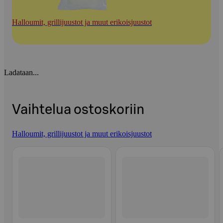
Halloumit, grillijuustot ja muut erikoisjuustot
Ladataan...
Vaihtelua ostoskoriin
Halloumit, grillijuustot ja muut erikoisjuustot
Ohita listaus