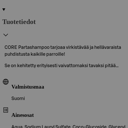
Tuotetiedot
CORE Partashampoo tarjoaa virkistävää ja hellävaraista
puhdistusta kaikille parroille!
Se on kehitetty erityisesti vaivattomaksi tavaksi pitää…
Valmistusmaa
Suomi
Ainesosat
Aqua, Sodium Lauryl Sulfate, Coco-Glucoside, Glyceryl