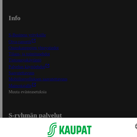
Info
S-Business yrityksille
Oiva-raportit
Osuuskauppojen yhteystiedot
Tilaus- ja toimitusehdot
Tietosuojakäytäntö
Palvelun käyttöehdot
Saavutettavuus
Mobiilisovelluksen saavutettavuus
Mainostajalle
Muuta evästeasetuksia
S-ryhmän palvelut
S-ryhmä