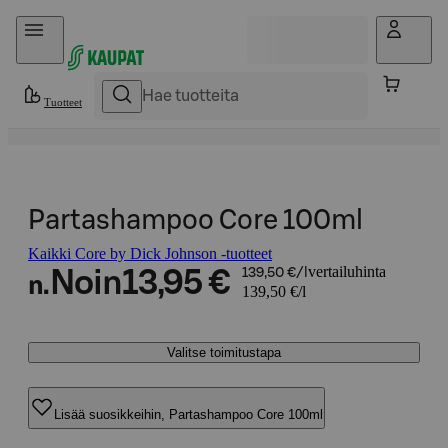
Hyppää sisältöön
Tuotteet
Partashampoo Core 100ml
Kaikki Core by Dick Johnson -tuotteet
vertailuhinta
Noin
13,95 €
139,50 €/l
n.
139,50 €/l
Valitse toimitustapa
Lisää suosikkeihin, Partashampoo Core 100ml