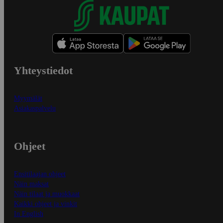
Yhteystiedot
Myymälät
Asiakaspalvelu
Ohjeet
Ensitilaajan ohjeet
Näin maksat
Näin tilaat ja muokkaat
Kaikki ohjeet ja vinkit
In English