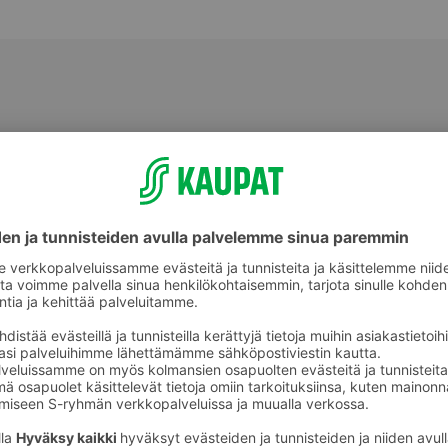
Graavattu ja savustettu kala