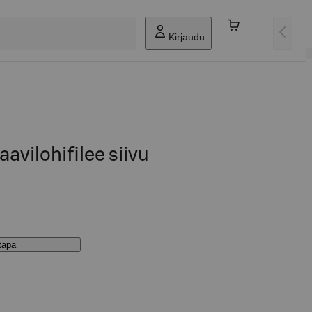
Kirjaudu
aavilohifilee siivu
stapa