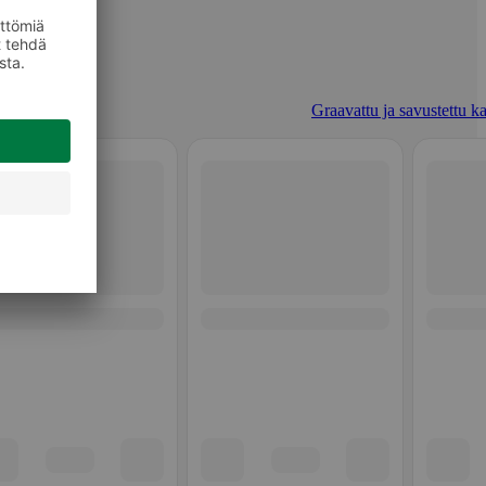
Graavattu ja savustettu ka