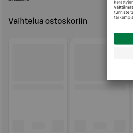
Vaihtelua ostoskoriin
Ohita listaus