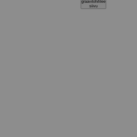
graavilohifilee
siivu