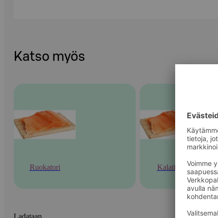
Katso myös
Ruokatori
Kalatiski
Ladataan...