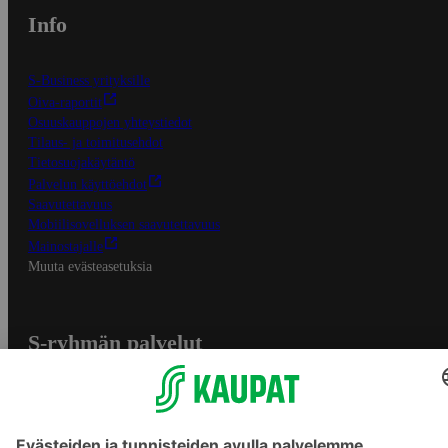
Info
S-Business yrityksille
Oiva-raportit
Osuuskauppojen yhteystiedot
Tilaus- ja toimitusehdot
Tietosuojakäytäntö
Palvelun käyttöehdot
Saavutettavuus
Mobiilisovelluksen saavutettavuus
Mainostajalle
Muuta evästeasetuksia
S-ryhmän palvelut
S-ryhmä
Asiakasomistajuus
Yhteishyvä Ruoka -sovellus