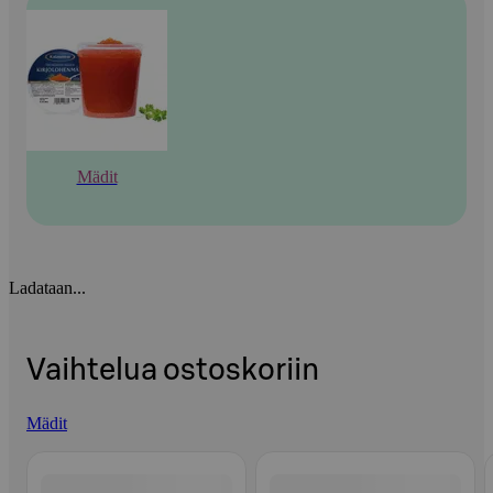
Mädit
Ladataan...
Vaihtelua ostoskoriin
Mädit
Ohita listaus