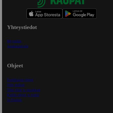
Yhteystiedot
Myymälät
Asiakaspalvelu
Ohjeet
Ensitilaajan ohjeet
Näin maksat
Näin tilaat ja muokkaat
Kaikki ohjeet ja vinkit
In English